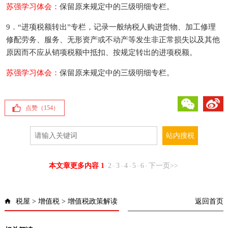
苏强学习体会：
保留原来规定中的三级明细专栏。
9．“进项税额转出”专栏，记录一般纳税人购进货物、加工修理
修配劳务、服务、无形资产或不动产等发生非正常损失以及其他
原因而不应从销项税额中抵扣、按规定转出的进项税额。
苏强学习体会：
保留原来规定中的三级明细专栏。
微信
微博
点赞（
154
）
本文章更多内容
:
1
-
2
-
3
-
4
-
5
-
6
-
下一页>>
税屋
>
增值税
>
增值税政策解读
返回首页