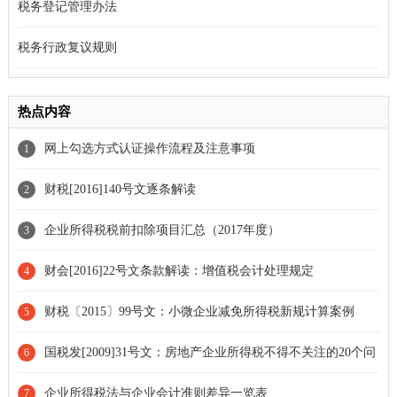
税务登记管理办法
税务行政复议规则
热点内容
网上勾选方式认证操作流程及注意事项
1
财税[2016]140号文逐条解读
2
企业所得税税前扣除项目汇总（2017年度）
3
财会[2016]22号文条款解读：增值税会计处理规定
4
财税〔2015〕99号文：小微企业减免所得税新规计算案例
5
国税发[2009]31号文：房地产企业所得税不得不关注的20个问
6
题
企业所得税法与企业会计准则差异一览表
7