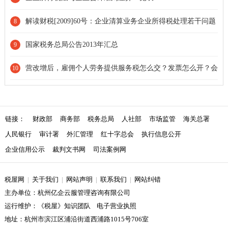
解读财税[2009]60号：企业清算业务企业所得税处理若干问题
8
国家税务总局公告2013年汇总
9
营改增后，雇佣个人劳务提供服务税怎么交？发票怎么开？会
10
计如何处理？
链接：
财政部
商务部
税务总局
人社部
市场监管
海关总署
人民银行
审计署
外汇管理
红十字总会
执行信息公开
企业信用公示
裁判文书网
司法案例网
税屋网
|
关于我们
|
网站声明
|
联系我们
|
网站纠错
主办单位：杭州亿企云服管理咨询有限公司
运行维护：《税屋》知识团队 电子营业执照
地址：杭州市滨江区浦沿街道西浦路1015号706室