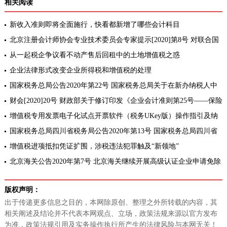
相关阅读
新收入准则即将全面施行，快看都新增了哪些会计科目
北京注册会计师协会专业技术委员会专家提示[2020]第8号 对联合国
可持续发展目标收入贡献的有限保证鉴证
从一起税企争议看不动产售后回租中的土地增值税之惑
企业法律形式改变企业所得税和增值税的处理
国家税务总局公告2020年第22号 国家税务总局关于在新办纳税人中
实行增值税专用发票电子化有关事项的公告[条款修订]
财会[2020]20号 财政部关于修订印发《企业会计准则第25号——保险
合同》的通知
增值税专用发票电子化试点开票软件（税务UKey版）操作指引及纳
税人端系统操作手册
国家税务总局四川省税务局公告2020年第13号 国家税务总局四川省
税务局关于土地增值税清算单位等有关问题的公告
增值税进项抵扣凭证扩围，涉税违法犯罪触及“新领地”
北京海关公告2020年第7号 北京海关继续开展高级认证企业申请免除
担保试点的公告[条款修订]
版权声明：
出于传递更多信息之目的，本网除原创、整理之外所转载的内容，其
相关阐述及结论并不代表本网观点、立场，政策法规来源以官方发布
为准，政策法规引用及实务操作执行所产生的法律风险与本网无关！