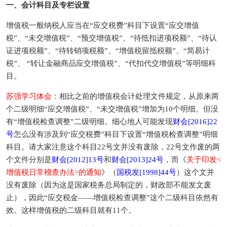
一、会计科目及专栏设置
增值税一般纳税人应当在“应交税费”科目下设置“应交增值
税”、“未交增值税”、“预交增值税”、“待抵扣进项税额”、“待认
证进项税额”、“待转销项税额”、“增值税留抵税额”、“简易计
税”、 “转让金融商品应交增值税”、“代扣代交增值税”等明细科
目。
苏强学习体会：
相比之前的增值税会计处理文件规定，从原来两
个二级明细“应交增值税”、“未交增值税”增加为10个明细。但没
有“增值税检查调整”二级明细。细心地人可能发现
财会[2016]22
号
怎么没有涉及到“应交税费”科目下设置“增值税检查调整”明细
科目。请大家注意这个科目22号文并没有废除，22号文作废的两
个文件分别是
财会[2012]13号
和
财会[2013]24号
，而《
关于印发<
增值税日常稽查办法>的通知
》（
国税发[1998]44号
）这个文并
没有废除（因为这是国家税务总局制定的，财政部不能发文废
止），因此“应交税金——增值税检查调整”这个二级科目依然有
效。这样增值税的二级科目就有11个。