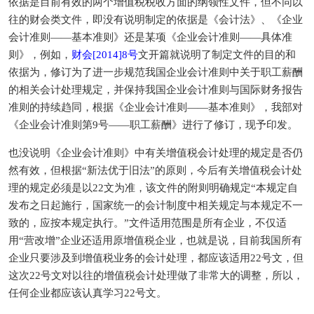
依据是目前有效的两个增值税税收方面的纲领性文件，但不同以
往的财会类文件，即没有说明制定的依据是《会计法》、《企业
会计准则——基本准则》还是某项《企业会计准则——具体准
则》，例如，
财会[2014]8号
文开篇就说明了制定文件的目的和
依据为，修订为了进一步规范我国企业会计准则中关于职工薪酬
的相关会计处理规定，并保持我国企业会计准则与国际财务报告
准则的持续趋同，根据《企业会计准则——基本准则》，我部对
《企业会计准则第9号——职工薪酬》进行了修订，现予印发。
也没说明《企业会计准则》中有关增值税会计处理的规定是否仍
然有效，但根据“新法优于旧法”的原则，今后有关增值税会计处
理的规定必须是以22文为准，该文件的附则明确规定“本规定自
发布之日起施行，国家统一的会计制度中相关规定与本规定不一
致的，应按本规定执行。”文件适用范围是所有企业，不仅适
用“营改增”企业还适用原增值税企业，也就是说，目前我国所有
企业只要涉及到增值税业务的会计处理，都应该适用22号文，但
这次22号文对以往的增值税会计处理做了非常大的调整，所以，
任何企业都应该认真学习22号文。