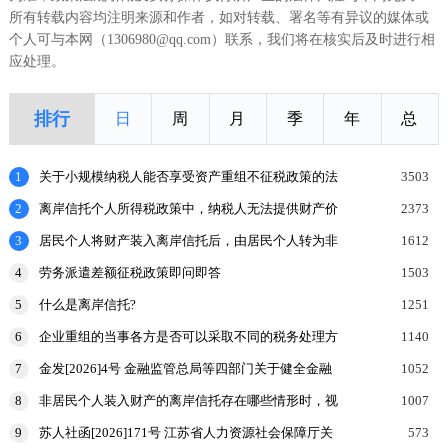
所有转载内容均注明来源和作者，如对转载、署名等有异议的媒体或
个人可与本网（1306980@qq.com）联系，我们将在核实后及时进行相
应处理。
排行
日
周
月
季
年
总
1
关于小规模纳税人能否享受资产重组不征税政策的法
3503
理探讨
2
离岸信托个人所得税政策中，纳税人无法提供财产价
2373
值或提供的财产价值不合理的，如何处理？
3
居民个人将财产装入离岸信托后，由居民个人转为非
1612
居民个人的，申报缴纳个人所得税时，应当报送什么
4
劳务派遣差额征税政策即问即答
1503
申报表和涉
5
什么是离岸信托?
1251
6
企业重组的当事各方是否可以采取不同的税务处理方
1140
式？
7
金发[2026]4号 金融监管总局等四部门关于健全金融
1052
机构治理的实施意见
8
非居民个人装入财产的离岸信托存在哪些情形时，视
1007
为向有关联关系的居民个人分配收益，该居民个人按
9
苏人社函[2026]171号 江苏省人力资源社会保障厅关
573
规定申报