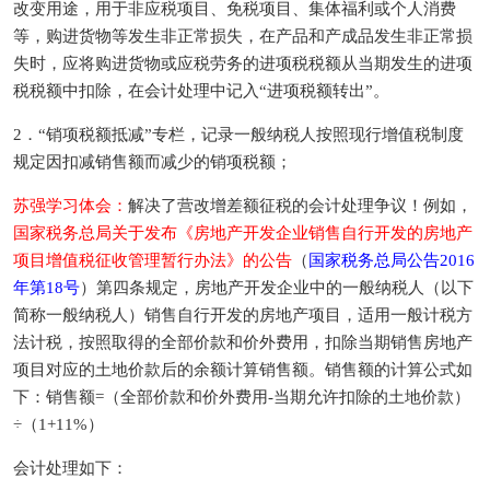
改变用途，用于非应税项目、免税项目、集体福利或个人消费
等，购进货物等发生非正常损失，在产品和产成品发生非正常损
失时，应将购进货物或应税劳务的进项税税额从当期发生的进项
税税额中扣除，在会计处理中记入“进项税额转出”。
2．“销项税额抵减”专栏，记录一般纳税人按照现行增值税制度
规定因扣减销售额而减少的销项税额；
苏强学习体会：
解决了营改增差额征税的会计处理争议！例如，
国家税务总局关于发布《房地产开发企业销售自行开发的房地产
项目增值税征收管理暂行办法》的公告
（
国家税务总局公告2016
年第18号
）第四条规定，房地产开发企业中的一般纳税人（以下
简称一般纳税人）销售自行开发的房地产项目，适用一般计税方
法计税，按照取得的全部价款和价外费用，扣除当期销售房地产
项目对应的土地价款后的余额计算销售额。销售额的计算公式如
下：销售额=（全部价款和价外费用-当期允许扣除的土地价款）
÷（1+11%）
会计处理如下：