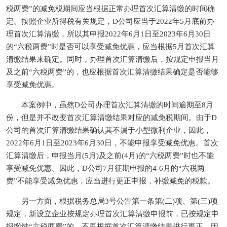
税两费”的减免税期间应当根据正常办理首次汇算清缴的时间确
定。按照企业所得税有关规定，D公司应当于2022年5月底前办
理首次汇算清缴，所以其申报2022年6月1日至2023年6月30日
的“六税两费”时是否可以享受减免优惠，应当根据5月首次汇算
清缴结果来确定。同时，办理首次汇算清缴后，按规定申报当月
及之前“六税两费”的，也应根据首次汇算清缴结果确定是否能够
享受减免优惠。
本案例中，虽然D公司办理首次汇算清缴的时间逾期至8月
份，但是并不改变首次汇算清缴结果对应的减免税期间。由于D
公司的首次汇算清缴结果确认其不属于小型微利企业，因此，
2022年6月1日至2023年6月30日，不能申报享受减免优惠。首次
汇算清缴后，申报当月(5月)及之前(4月)的“六税两费”时也不能
享受减免优惠。因此，D公司7月征期申报的4-6月的“六税两
费”不能享受减免优惠，应当进行更正申报，补缴减免的税款。
另一方面，根据税务总局3号公告第一条第(二)项、第(三)项
规定，新设立企业按规定办理首次汇算清缴申报前，已按规定申
报缴纳“六税两费”的，不再根据首次汇算清缴结果进行更正。因