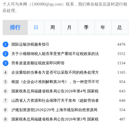
个人可与本网（1306980@qq.com）联系，我们将在核实后及时进行相
应处理。
排行
日
周
月
季
年
总
1
国际运输涉税服务指引
4476
2
关于小规模纳税人能否享受资产重组不征税政策的法
3552
理探讨
3
劳务派遣差额征税政策即问即答
1534
4
企业重组的当事各方是否可以采取不同的税务处理方
1165
式？
5
根据《企业会计准则解释第20号》，当一种货币不可
954
兑换为另一种货币时，企业可采用其他目的下的可观
6
国家税务总局福建省税务局公告2026年第4号 国家税
643
察汇率、
务总局福建省税务局关于调整《税收缴款书(出口货
7
山西省人力资源和社会保障厅关于发布《超龄劳动者
640
物劳
用工协议参考文本》的公告
8
沪规划资源登[2026]229号 上海市规划和自然资源局
554
国家税务总局上海市税务局等部门关于印发《企业购
9
国家税务总局福建省税务局公告2026年第3号 国家税
487
置
务总局福建省税务局关于开展增值税及附加税费申报
试点