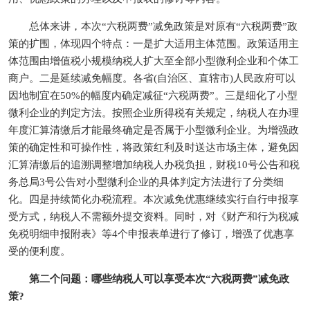
总体来讲，本次“六税两费”减免政策是对原有“六税两费”政
策的扩围，体现四个特点：一是扩大适用主体范围。政策适用主
体范围由增值税小规模纳税人扩大至全部小型微利企业和个体工
商户。二是延续减免幅度。各省(自治区、直辖市)人民政府可以
因地制宜在50%的幅度内确定减征“六税两费”。三是细化了小型
微利企业的判定方法。按照企业所得税有关规定，纳税人在办理
年度汇算清缴后才能最终确定是否属于小型微利企业。为增强政
策的确定性和可操作性，将政策红利及时送达市场主体，避免因
汇算清缴后的追溯调整增加纳税人办税负担，财税10号公告和税
务总局3号公告对小型微利企业的具体判定方法进行了分类细
化。四是持续简化办税流程。本次减免优惠继续实行自行申报享
受方式，纳税人不需额外提交资料。同时，对《财产和行为税减
免税明细申报附表》等4个申报表单进行了修订，增强了优惠享
受的便利度。
第二个问题：哪些纳税人可以享受本次“六税两费”减免政
策?