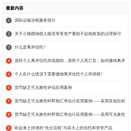
最新内容
国际运输涉税服务指引
1
关于小规模纳税人能否享受资产重组不征税政策的法理探讨
2
什么是离岸信托?
3
居民个人离岸信托存续期间，居民个人死亡后，如何缴纳离岸
4
信托个人所得税?
个人在什么情况下需要缴纳离岸信托个人所得税?
5
货币缺乏可兑换性评估应用案例
6
货币缺乏可兑换性时即期汇率估计应用案例——采用其他目的
7
下的可观察汇率
货币缺乏可兑换性时即期汇率估计应用案例——采用可兑换性
8
恢复后的首个汇率
听起来土掉渣的“先分后税”与高大上的信托和资管产品
9