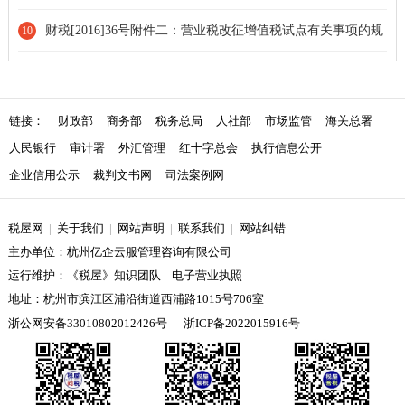
财税[2016]36号附件二：营业税改征增值税试点有关事项的规
10
定[条款修改]
链接：
财政部
商务部
税务总局
人社部
市场监管
海关总署
人民银行
审计署
外汇管理
红十字总会
执行信息公开
企业信用公示
裁判文书网
司法案例网
税屋网
|
关于我们
|
网站声明
|
联系我们
|
网站纠错
主办单位：杭州亿企云服管理咨询有限公司
运行维护：《税屋》知识团队 电子营业执照
地址：杭州市滨江区浦沿街道西浦路1015号706室
浙公网安备33010802012426号
浙ICP备2022015916号