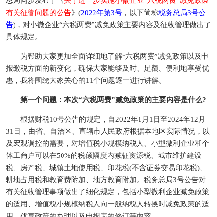
总局同步发布了《
关于进一步实施小微企业“六税两费”减免政策
有关征管问题的公告
》(
2022年第3号
，以下简称
税务总局3号公
告
)，对小微企业“六税两费”减免政策主要内容及征收管理做出了
具体规定。
为帮助大家更加全面详细地了解“六税两费”减免政策以及申
报缴税方面的新变化，确保大家能够及时、足额、便利地享受优
惠，我将围绕大家关心的11个问题逐一进行讲解。
第一个问题：本次“六税两费”减免政策的主要内容是什么?
根据财税10号公告的规定，自2022年1月1日至2024年12月
31日，由省、自治区、直辖市人民政府根据本地区实际情况，以
及宏观调控的需要，对增值税小规模纳税人、小型微利企业和个
体工商户可以在50%的税额幅度内减征资源税、城市维护建设
税、房产税、城镇土地使用税、印花税(不含证券交易印花税)、
耕地占用税和教育费附加、地方教育附加。税务总局3号公告对
有关征收管理事项做出了细化规定，包括小型微利企业减免政策
的适用、增值税小规模纳税人向一般纳税人转换时减免政策的适
用、优惠政策的办理以及申报表的修订等内容。