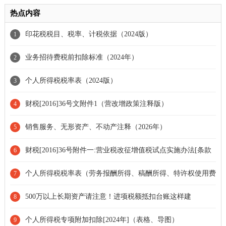
热点内容
印花税税目、税率、计税依据（2024版）
1
业务招待费税前扣除标准（2024年）
2
个人所得税税率表（2024版）
3
财税[2016]36号文附件1（营改增政策注释版）
4
销售服务、无形资产、不动产注释（2026年）
5
财税[2016]36号附件一:营业税改征增值税试点实施办法[条款
6
失效]
个人所得税税率表（劳务报酬所得、稿酬所得、特许权使用费
7
所得 2024年）
500万以上长期资产请注意！进项税额抵扣台账这样建
8
个人所得税专项附加扣除[2024年]（表格、导图）
9