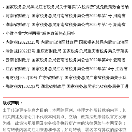
国家税务总局黑龙江省税务局关于落实“六税两费”减免政策致全省纳
税人的一封信
河南省财政厅 国家税务总局河南省税务局公告2022年第1号 河南省
关于进一步实施小微企业“六税两费”减免政策的公告
湖南省财政厅 国家税务总局湖南省税务局公告2022年第1号 湖南省
关于落实小微企业“六税两费”减免政策的公告
小微企业“六税两费”减免政策热点问答
内财税[2022]325号 内蒙古自治区财政厅 国家税务总局内蒙古自治区
税务局关于进一步实施“六税两费”减免政策的通知
渝财规[2022]2号 重庆市财政局 国家税务总局重庆市税务局关于落实
小微企业“六税两费”减免政策的通知[全文废止]
云南省财政厅 国家税务总局云南省税务局公告2022年第4号 云南省
财政厅 国家税务总局云南省税务局关于进一步实施小微企业“六税两
江西省财政厅 国家税务总局江西省税务局公告2022年第14号 江西省
费”减
关于落实进一步实施小微企业"六税两费"减免政策的公告
粤财税[2022]10号 广东省财政厅 国家税务总局广东省税务局关于我
省实施小微企业“六税两费”减免政策的通知
鄂财税发[2022]2号 湖北省财政厅 国家税务总局湖北省税务局关于进
一步实施小微企业“六税两费” 减免政策的通知
版权声明：
出于传递更多信息之目的，本网除原创、整理之外所转载的内容，其
相关阐述及结论并不代表本网观点、立场，政策法规来源以官方发布
为准，政策法规引用及实务操作执行所产生的法律风险与本网无关！
所有转载内容均注明来源和作者，如对转载、署名等有异议的媒体或