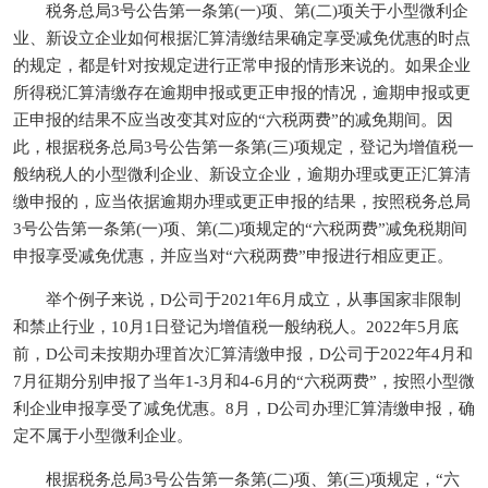
税务总局3号公告第一条第(一)项、第(二)项关于小型微利企
业、新设立企业如何根据汇算清缴结果确定享受减免优惠的时点
的规定，都是针对按规定进行正常申报的情形来说的。如果企业
所得税汇算清缴存在逾期申报或更正申报的情况，逾期申报或更
正申报的结果不应当改变其对应的“六税两费”的减免期间。因
此，根据税务总局3号公告第一条第(三)项规定，登记为增值税一
般纳税人的小型微利企业、新设立企业，逾期办理或更正汇算清
缴申报的，应当依据逾期办理或更正申报的结果，按照税务总局
3号公告第一条第(一)项、第(二)项规定的“六税两费”减免税期间
申报享受减免优惠，并应当对“六税两费”申报进行相应更正。
举个例子来说，D公司于2021年6月成立，从事国家非限制
和禁止行业，10月1日登记为增值税一般纳税人。2022年5月底
前，D公司未按期办理首次汇算清缴申报，D公司于2022年4月和
7月征期分别申报了当年1-3月和4-6月的“六税两费”，按照小型微
利企业申报享受了减免优惠。8月，D公司办理汇算清缴申报，确
定不属于小型微利企业。
根据税务总局3号公告第一条第(二)项、第(三)项规定，“六