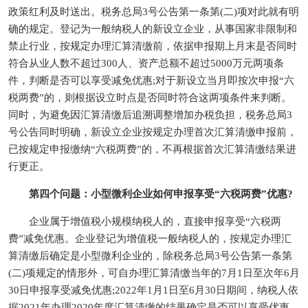
政策红利及时送出。税务总局3号公告第一条第(二)项对此就有明
确的规定。登记为一般纳税人的新设立企业，从事国家非限制和
禁止行业，按规定办理汇算清缴前，依据申报期上月末是否同时
符合从业人数不超过300人、资产总额不超过5000万元两项条
件，判断是否可以享受减免优惠;对于新设立当月即按次申报“六
税两费”的，则根据设立时点是否同时符合这两项条件来判断。
同时，为避免因汇算清缴后追溯调整增加办税负担，税务总局3
号公告同时明确，新设立企业按规定办理首次汇算清缴申报前，
已按规定申报缴纳“六税两费”的，不再根据首次汇算清缴结果进
行更正。
第四个问题：小型微利企业如何申报享受“六税两费”优惠?
企业属于增值税小规模纳税人的，直接申报享受“六税两
费”减免优惠。企业登记为增值税一般纳税人的，按规定办理汇
算清缴后确定是小型微利企业的，除税务总局3号公告第一条第
(二)项规定的情形外，可自办理汇算清缴当年的7月1日至次年6月
30日申报享受减免优惠;2022年1月1日至6月30日期间，纳税人依
据2021年办理2020年度汇算清缴的结果确定是否可以享受优惠。