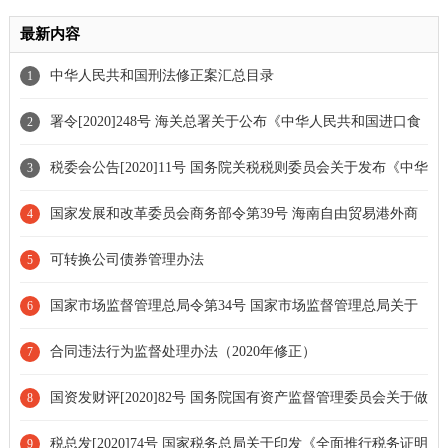
最新内容
中华人民共和国刑法修正案汇总目录
1
署令[2020]248号 海关总署关于公布《中华人民共和国进口食
2
品境外生产企业注册管理规定》的令
税委会公告[2020]11号 国务院关税税则委员会关于发布《中华
3
人民共和国进出口税则（2021）》的公告
国家发展和改革委员会商务部令第39号 海南自由贸易港外商
4
投资准入特别管理措施[负面清单][2020年版]
可转换公司债券管理办法
5
国家市场监督管理总局令第34号 国家市场监督管理总局关于
6
修改和废止部分规章的决定
合同违法行为监督处理办法（2020年修正）
7
国资发财评[2020]82号 国务院国有资产监督管理委员会关于做
8
好2020年度地方企业国有资产统计及报表编制工作的通知
税总发[2020]74号 国家税务总局关于印发《全面推行税务证明
9