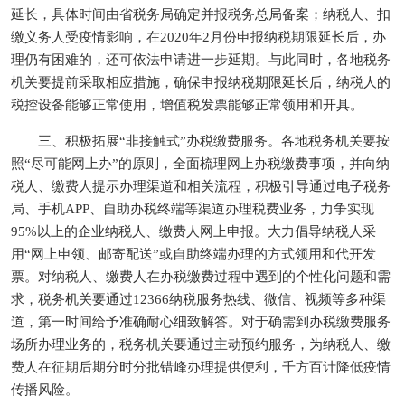
延长，具体时间由省税务局确定并报税务总局备案；纳税人、扣
缴义务人受疫情影响，在2020年2月份申报纳税期限延长后，办
理仍有困难的，还可依法申请进一步延期。与此同时，各地税务
机关要提前采取相应措施，确保申报纳税期限延长后，纳税人的
税控设备能够正常使用，增值税发票能够正常领用和开具。
三、积极拓展“非接触式”办税缴费服务。各地税务机关要按
照“尽可能网上办”的原则，全面梳理网上办税缴费事项，并向纳
税人、缴费人提示办理渠道和相关流程，积极引导通过电子税务
局、手机APP、自助办税终端等渠道办理税费业务，力争实现
95%以上的企业纳税人、缴费人网上申报。大力倡导纳税人采
用“网上申领、邮寄配送”或自助终端办理的方式领用和代开发
票。对纳税人、缴费人在办税缴费过程中遇到的个性化问题和需
求，税务机关要通过12366纳税服务热线、微信、视频等多种渠
道，第一时间给予准确耐心细致解答。对于确需到办税缴费服务
场所办理业务的，税务机关要通过主动预约服务，为纳税人、缴
费人在征期后期分时分批错峰办理提供便利，千方百计降低疫情
传播风险。