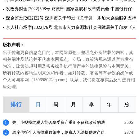
疫情防控稳定经济增长的实施意见》的通知
发改办财金[2022]598号 财政部 国家发展和改革委员会 中国银行保
险监督管理委员会关于推广疫情防控保险 助力做好保市场主体保就业
深金监发[2022]22号 深圳市关于印发《关于进一步加大金融服务支持
保民生
疫情防控 促经济保民生稳发展的实施方案》的通知
京人社市场字[2022]76号 北京市人力资源和社会保障局关于印发《人
力资源服务业疫情防控工作指引(2.0版)》的通知
版权声明：
出于传递更多信息之目的，本网除原创、整理之外所转载的内容，其
相关阐述及结论并不代表本网观点、立场，政策法规来源以官方发布
为准，政策法规引用及实务操作执行所产生的法律风险与本网无关！
所有转载内容均注明来源和作者，如对转载、署名等有异议的媒体或
个人可与本网（1306980@qq.com）联系，我们将在核实后及时进行相
应处理。
排行
日
周
月
季
年
总
1
关于小规模纳税人能否享受资产重组不征税政策的法
3505
理探讨
2
离岸信托个人所得税政策中，纳税人无法提供财产价
2374
值或提供的财产价值不合理的，如何处理？