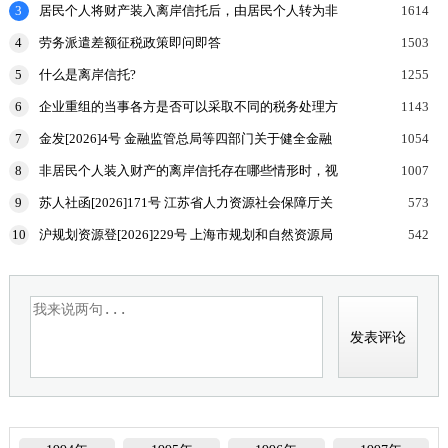
3
居民个人将财产装入离岸信托后，由居民个人转为非
1614
居民个人的，申报缴纳个人所得税时，应当报送什么
4
劳务派遣差额征税政策即问即答
1503
申报表和涉
5
什么是离岸信托?
1255
6
企业重组的当事各方是否可以采取不同的税务处理方
1143
式？
7
金发[2026]4号 金融监管总局等四部门关于健全金融
1054
机构治理的实施意见
8
非居民个人装入财产的离岸信托存在哪些情形时，视
1007
为向有关联关系的居民个人分配收益，该居民个人按
9
苏人社函[2026]171号 江苏省人力资源社会保障厅关
573
规定申报
于加强高温天气劳动者权益保障工作的通知
10
沪规划资源登[2026]229号 上海市规划和自然资源局
542
国家税务总局上海市税务局等部门关于印发《企业购
置