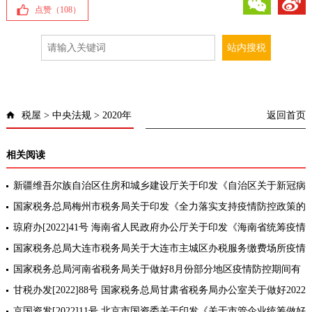
点赞（
108
）
税屋
>
中央法规
>
2020年
返回首页
相关阅读
新疆维吾尔族自治区住房和城乡建设厅关于印发《自治区关于新冠病
毒感染疫情防控期间房屋建筑和市政基础设施工程计价有关问题的指
国家税务总局梅州市税务局关于印发《全力落实支持疫情防控政策的
导意见
措施》的通知
琼府办[2022]41号 海南省人民政府办公厅关于印发《海南省统筹疫情
防控和经济恢复提振行动方案》和《海南省稳经济助企纾困发展特别
国家税务总局大连市税务局关于大连市主城区办税服务缴费场所疫情
措施[2
防控期间实施“非接触式”办理涉税缴费业务的通知
国家税务总局河南省税务局关于做好8月份部分地区疫情防控期间有
关税费征管事项的通告
甘税办发[2022]88号 国家税务总局甘肃省税务局办公室关于做好2022
年7月份疫情防控有关税收征收管理事项的通知
京国资发[2022]11号 北京市国资委关于印发《关于市管企业统筹做好