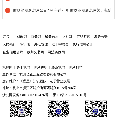
止]
财政部 税务总局公告2020年第25号 财政部 税务总局关于电影
10
等行业税费支持政策的公告[延长期限]
链接：
财政部
商务部
税务总局
人社部
市场监管
海关总署
人民银行
审计署
外汇管理
红十字总会
执行信息公开
企业信用公示
裁判文书网
司法案例网
税屋网
|
关于我们
|
网站声明
|
联系我们
|
网站纠错
主办单位：杭州亿企云服管理咨询有限公司
运行维护：《税屋》知识团队 电子营业执照
地址：杭州市滨江区浦沿街道西浦路1015号706室
浙公网安备33010802012426号
浙ICP备2022015916号