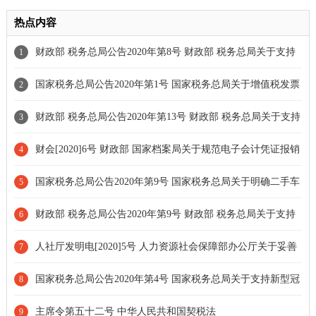
热点内容
财政部 税务总局公告2020年第8号 财政部 税务总局关于支持
1
新型冠状病毒感染的肺炎疫情防控有关税收政策的公告[延长期限]
国家税务总局公告2020年第1号 国家税务总局关于增值税发票
2
综合服务平台等事项的公告
财政部 税务总局公告2020年第13号 财政部 税务总局关于支持
3
个体工商户复工复业增值税政策的公告[全文失效]
财会[2020]6号 财政部 国家档案局关于规范电子会计凭证报销
4
入账归档的通知
国家税务总局公告2020年第9号 国家税务总局关于明确二手车
5
经销等若干增值税征管问题的公告
财政部 税务总局公告2020年第9号 财政部 税务总局关于支持
6
新型冠状病毒感染的肺炎疫情防控有关捐赠税收政策的公告[延长
人社厅发明电[2020]5号 人力资源社会保障部办公厅关于妥善
7
期限]
处理新型冠状病毒感染的肺炎疫情防控期间劳动关系问题的通知
国家税务总局公告2020年第4号 国家税务总局关于支持新型冠
8
状病毒感染的肺炎疫情防控有关税收征收管理事项的公告[条款废
主席令第五十二号 中华人民共和国契税法
9