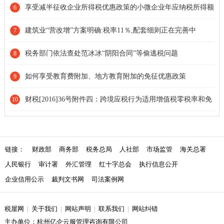
享受减半征收企业所得税优惠政策的小微企业年应纳税所得额
6
上限，从50万元提高到100万元
建筑业“营改增”方案明确:税率11％,配套细则正在完善中
7
税务部门依法查处范冰冰“阴阳合同”等偷逃税问题
8
如何享受教育费附加、地方教育附加的免征优惠政策
9
财税[2016]36号附件四：跨境应税行为适用增值税零税率和免
10
税政策的规定
链接：
财政部
商务部
税务总局
人社部
市场监管
海关总署
人民银行
审计署
外汇管理
红十字总会
执行信息公开
企业信用公示
裁判文书网
司法案例网
税屋网
|
关于我们
|
网站声明
|
联系我们
|
网站纠错
主办单位：杭州亿企云服管理咨询有限公司