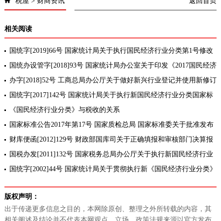
税屋
>
财商资讯
返回首页
相关阅读
国统字[2019]66号 国家统计局关于执行国民经济行业分类第1号修改
单的通知
国统办设管字[2018]93号 国家统计局办公室关于印发《2017国民经济
行业分类注释》(网络版)的通知
办字[2018]52号 工商总局办公厅关于做好新兴行业登记并使用新修订
国民经济行业分类标准的通知
国统字[2017]142号 国家统计局关于执行新国民经济行业分类国家标
准的通知
《国民经济行业分类》与税收的关系
国家标准公告2017年第17号 国家质检总局 国家标准委关于批准发布
《国民经济行业分类》国家标准的公告[类别修订]
财库便函[2012]129号 财政部国库司关于正确填报和审核部门决算报
表“国民经济行业分类”指标的通知
国税办发[2011]132号 国家税务总局办公厅关于执行新国民经济行业
分类国家标准的通知
国统字[2002]44号 国家统计局关于贯彻执行新《国民经济行业分类》
国家标准（GB/T4754-2002）的通知
版权声明：
出于传递更多信息之目的，本网除原创、整理之外所转载的内容，其
相关阐述及结论并不代表本网观点、立场，政策法规来源以官方发布