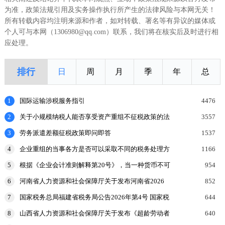
为准，政策法规引用及实务操作执行所产生的法律风险与本网无关！
所有转载内容均注明来源和作者，如对转载、署名等有异议的媒体或
个人可与本网（1306980@qq.com）联系，我们将在核实后及时进行相
应处理。
排行
日
周
月
季
年
总
1
国际运输涉税服务指引
4476
2
关于小规模纳税人能否享受资产重组不征税政策的法
3557
理探讨
3
劳务派遣差额征税政策即问即答
1537
4
企业重组的当事各方是否可以采取不同的税务处理方
1166
式？
5
根据《企业会计准则解释第20号》，当一种货币不可
954
兑换为另一种货币时，企业可采用其他目的下的可观
6
河南省人力资源和社会保障厅关于发布河南省2026
852
察汇率、
年企业工资指导线的通知
7
国家税务总局福建省税务局公告2026年第4号 国家税
644
务总局福建省税务局关于调整《税收缴款书(出口货
8
山西省人力资源和社会保障厅关于发布《超龄劳动者
640
物劳
用工协议参考文本》的公告