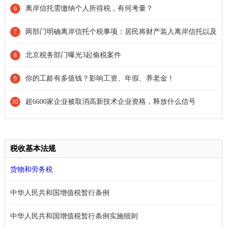
额抬高
离岸信托需缴纳个人所得税，有何考量？
6
两部门明确离岸信托个税事项：居民将财产装入离岸信托以及
7
离岸信托存续期间产生的收益，需按照规定申报缴纳个人所得税
北京税务部门曝光3起偷税案件
8
你的工龄有多值钱？影响工资、年假、养老金！
9
超6600家企业被取消高新技术企业资格，释放什么信号
10
税收基本法规
货物和劳务税
中华人民共和国增值税暂行条例
中华人民共和国增值税暂行条例实施细则