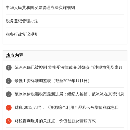
中华人民共和国发票管理办法实施细则
税务登记管理办法
税务行政复议规则
热点内容
范冰冰确已被控制 将接受法律裁决:涉嫌参与违规放贷及腐败
1
案件
最低工资标准调整表（截至2026年1月1日）
2
范冰冰偷税漏税案最新进展：经纪人被捕，范冰冰在京等消息
3
财税[2015]78号：《资源综合利用产品和劳务增值税优惠目
4
录》七大看点
财税咨询服务的关注点、价值创新及营销方式
5