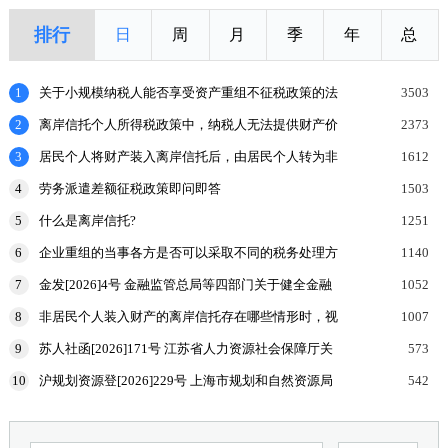
排行
日
周
月
季
年
总
1
关于小规模纳税人能否享受资产重组不征税政策的法
3503
理探讨
2
离岸信托个人所得税政策中，纳税人无法提供财产价
2373
值或提供的财产价值不合理的，如何处理？
3
居民个人将财产装入离岸信托后，由居民个人转为非
1612
居民个人的，申报缴纳个人所得税时，应当报送什么
4
劳务派遣差额征税政策即问即答
1503
申报表和涉
5
什么是离岸信托?
1251
6
企业重组的当事各方是否可以采取不同的税务处理方
1140
式？
7
金发[2026]4号 金融监管总局等四部门关于健全金融
1052
机构治理的实施意见
8
非居民个人装入财产的离岸信托存在哪些情形时，视
1007
为向有关联关系的居民个人分配收益，该居民个人按
9
苏人社函[2026]171号 江苏省人力资源社会保障厅关
573
规定申报
于加强高温天气劳动者权益保障工作的通知
10
沪规划资源登[2026]229号 上海市规划和自然资源局
542
国家税务总局上海市税务局等部门关于印发《企业购
置