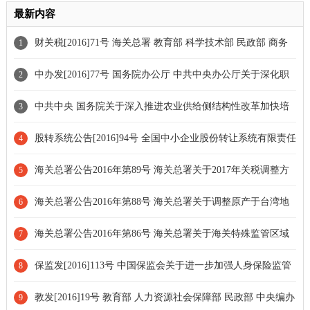
最新内容
财关税[2016]71号 海关总署 教育部 科学技术部 民政部 商务
1
部关于支持科技创新进口税收政策管理办法的通知[全文失效]
中办发[2016]77号 国务院办公厅 中共中央办公厅关于深化职
2
称制度改革的意见
中共中央 国务院关于深入推进农业供给侧结构性改革加快培
3
育农业农村发展新动能的若干意见
股转系统公告[2016]94号 全国中小企业股份转让系统有限责任
4
公司关于发布《关于对失信主体实施联合惩戒措施的监管问答》的
海关总署公告2016年第89号 海关总署关于2017年关税调整方
5
公告
案的公告[全文失效]
海关总署公告2016年第88号 海关总署关于调整原产于台湾地
6
区的进口农产品免征关税的产品清单的公告
海关总署公告2016年第86号 海关总署关于海关特殊监管区域
7
和保税监管场所保税货物流转管理的公告[全文废止]
保监发[2016]113号 中国保监会关于进一步加强人身保险监管
8
有关事项的通知[全文废止]
教发[2016]19号 教育部 人力资源社会保障部 民政部 中央编办
9