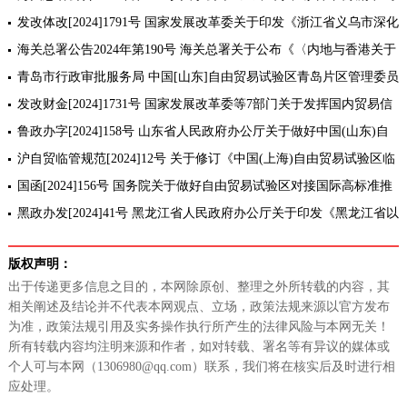
尔代夫共和国政府自由贸易协定〉项下进出口货物原产地管理办法》
发改体改[2024]1791号 国家发展改革委关于印发《浙江省义乌市深化
的公告
国际贸易综合改革总体方案》的通知
海关总署公告2024年第190号 海关总署关于公布《〈内地与香港关于
建立更紧密经贸关系的安排〉货物贸易协议》项下经修订的原产地标
青岛市行政审批服务局 中国[山东]自由贸易试验区青岛片区管理委员
准的公
会关于开展登记注册特色经营项目自主标识试点工作的通知
发改财金[2024]1731号 国家发展改革委等7部门关于发挥国内贸易信
用保险作用助力提高内外贸一体化水平的意见
鲁政办字[2024]158号 山东省人民政府办公厅关于做好中国(山东)自
由贸易试验区38项制度创新成果复制推广工作的通知
沪自贸临管规范[2024]12号 关于修订《中国(上海)自由贸易试验区临
港新片区支持总部经济发展若干措施》的通知(2024)
国函[2024]156号 国务院关于做好自由贸易试验区对接国际高标准推
进制度型开放试点措施复制推广工作的通知
黑政办发[2024]41号 黑龙江省人民政府办公厅关于印发《黑龙江省以
高水平开放推动服务贸易高质量发展若干措施》的通知
版权声明：
出于传递更多信息之目的，本网除原创、整理之外所转载的内容，其
相关阐述及结论并不代表本网观点、立场，政策法规来源以官方发布
为准，政策法规引用及实务操作执行所产生的法律风险与本网无关！
所有转载内容均注明来源和作者，如对转载、署名等有异议的媒体或
个人可与本网（1306980@qq.com）联系，我们将在核实后及时进行相
应处理。