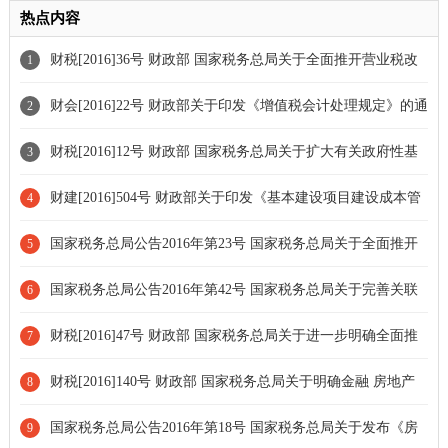
热点内容
财税[2016]36号 财政部 国家税务总局关于全面推开营业税改
1
征增值税试点的通知[条款失效]
财会[2016]22号 财政部关于印发《增值税会计处理规定》的通
2
知
财税[2016]12号 财政部 国家税务总局关于扩大有关政府性基
3
金免征范围的通知
财建[2016]504号 财政部关于印发《基本建设项目建设成本管
4
理规定》的通知
国家税务总局公告2016年第23号 国家税务总局关于全面推开
5
营业税改征增值税试点有关税收征收管理事项的公告[条款废止]
国家税务总局公告2016年第42号 国家税务总局关于完善关联
6
申报和同期资料管理有关事项的公告
财税[2016]47号 财政部 国家税务总局关于进一步明确全面推
7
开营改增试点有关劳务派遣服务、收费公路通行费抵扣等政策的通
财税[2016]140号 财政部 国家税务总局关于明确金融 房地产
8
知
开发 教育辅助服务等增值税政策的通知[条款修订]
国家税务总局公告2016年第18号 国家税务总局关于发布《房
9