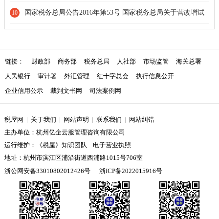
地产开发企业销售自行开发的房地产项目增值税征收管理暂行办
国家税务总局公告2016年第53号 国家税务总局关于营改增试
10
法》的公告[条款修订]
点若干征管问题的公告[条款废止]
链接：
财政部
商务部
税务总局
人社部
市场监管
海关总署
人民银行
审计署
外汇管理
红十字总会
执行信息公开
企业信用公示
裁判文书网
司法案例网
税屋网
|
关于我们
|
网站声明
|
联系我们
|
网站纠错
主办单位：杭州亿企云服管理咨询有限公司
运行维护：《税屋》知识团队 电子营业执照
地址：杭州市滨江区浦沿街道西浦路1015号706室
浙公网安备33010802012426号
浙ICP备2022015916号