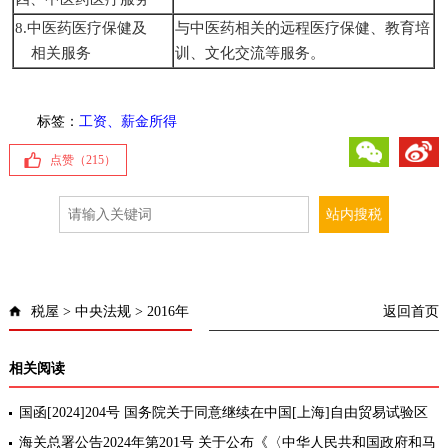
8.中医药医疗保健及
与中医药相关的远程医疗保健、教育培
相关服务
训、文化交流等服务。
标签：
工资、薪金所得
微信
微博
点赞（
215
）
税屋
>
中央法规
>
2016年
返回首页
相关阅读
国函[2024]204号 国务院关于同意继续在中国[上海]自由贸易试验区
临港新片区暂时调整适用有关行政法规规定的批复
海关总署公告2024年第201号 关于公布《〈中华人民共和国政府和马