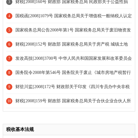
业联合年检工作的通知
问题的批复[全文废止]
财税[2008]160号 财政部 国家税务总局 民政部关于公益性捐
3
赠税前扣除有关问题的通知[全文废止]
国税函[2008]1079号 国家税务总局关于增值税一般纳税人认定
4
有关问题的通知[全文废止]
国家税务总局公告2008年第1号 国家税务总局关于废旧物资发
5
票抵扣增值税有关事项的公告
财税[2008]152号 财政部 国家税务总局关于房产税 城镇土地
6
使用税有关问题的通知
发改高技[2008]3700号 中华人民共和国国家发展和改革委员会
7
工业和信息化部 商务部 国家税务总局关于发布2008年度国家规划
国务院令2008年第546号 国务院关于废止《城市房地产税暂行
8
布局内重点软件企业名单的通知
条例》、《长江干线航道养护费征收办法》、《内河航道养护费征
财驻川监[2008]172号 财政部关于印发《四川专员办中央非税
9
收和使用办法》的规定
收入监缴工作操作办法》的通知
财税[2008]159号 财政部 国家税务总局关于合伙企业合伙人所
10
得税问题的通知
税收基本法规