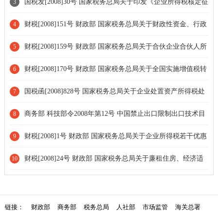
干问题的通知
国税发[2008]30号 国家税务总局关于印发《企业所得税核定征
3
收办法（试行）》的通知[条款修订]
财税[2008]151号 财政部 国家税务总局关于财政性资金、行政
4
事业性收费、政府性基金有关企业所得税政策问题的通知
财税[2008]159号 财政部 国家税务总局关于合伙企业合伙人所
5
得税问题的通知
财税[2008]170号 财政部 国家税务总局关于全国实施增值税转
6
型改革若干问题的通知[条款修订]
国税函[2008]828号 国家税务总局关于企业处置资产所得税处
7
理问题的通知[条款废止]
商务部 科技部令2008年第12号 中国禁止出口限制出口技术目
8
录(修订后)
财税[2008]1号 财政部 国家税务总局关于企业所得税若干优惠
9
政策的通知[条款失效]
财税[2008]24号 财政部 国家税务总局关于廉租住房、经济适
10
用住房和住房租赁有关税收政策的通知[部分废止]
链接：
财政部
商务部
税务总局
人社部
市场监管
海关总署