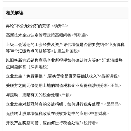
相关解读
再论“不公允出资”的荒谬
<杨升军>
高新技术企业认定管理政策高频问答
<郭琪燕>
上级工会返还的工会经费及资产评估增值是否需要交纳企业所得税
等30个汇缴热点问题解答
<甘肃兰州国税>
以旧换新方式销售商品企业所得税如何确认收入等8个汇算清缴热
点问题解答（深圳地税）
企业发生＂免费更换＂,更换货物是否需要确认收入?
<昌尧讲税>
关联方之间无偿使用土地的增值税和企业所得税涉税分析
<王凯>
与援助、捐赠有关的税会处理
<严颖>
企业发生对新冠肺炎的公益捐赠，如何进行税务处理？
<梁晶晶>
无偿转让股票增值税政策在税收策划中的应用
<中意财税>
开发产品奖励高管，应如何进行税会处理?
<税行者>