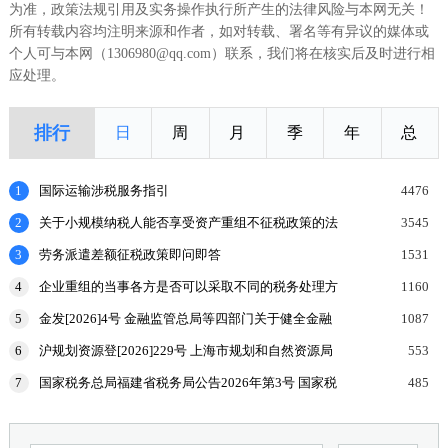
为准，政策法规引用及实务操作执行所产生的法律风险与本网无关！
所有转载内容均注明来源和作者，如对转载、署名等有异议的媒体或
个人可与本网（1306980@qq.com）联系，我们将在核实后及时进行相
应处理。
排行
日
周
月
季
年
总
1
国际运输涉税服务指引
4476
2
关于小规模纳税人能否享受资产重组不征税政策的法
3545
理探讨
3
劳务派遣差额征税政策即问即答
1531
4
企业重组的当事各方是否可以采取不同的税务处理方
1160
式？
5
金发[2026]4号 金融监管总局等四部门关于健全金融
1087
机构治理的实施意见
6
沪规划资源登[2026]229号 上海市规划和自然资源局
553
国家税务总局上海市税务局等部门关于印发《企业购
7
国家税务总局福建省税务局公告2026年第3号 国家税
485
置
务总局福建省税务局关于开展增值税及附加税费申报
试点