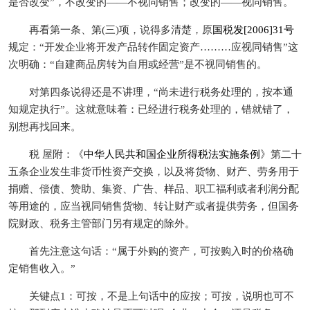
是否改变”，不改变的——不视同销售；改变的——视同销售。
再看第一条、第(三)项，说得多清楚，原
国税发[2006]31号
规定：“开发企业将开发产品转作固定资产………应视同销售”这
次明确：“自建商品房转为自用或经营”是不视同销售的。
对第四条说得还是不讲理，“尚未进行税务处理的，按本通
知规定执行”。这就意味着：已经进行税务处理的，错就错了，
别想再找回来。
税 屋附：《
中华人民共和国企业所得税法实施条例
》第二十
五条企业发生非货币性资产交换，以及将货物、财产、劳务用于
捐赠、偿债、赞助、集资、广告、样品、职工福利或者利润分配
等用途的，应当视同销售货物、转让财产或者提供劳务，但国务
院财政、税务主管部门另有规定的除外。
首先注意这句话：“属于外购的资产，可按购入时的价格确
定销售收入。”
关键点1：可按，不是上句话中的应按；可按，说明也可不