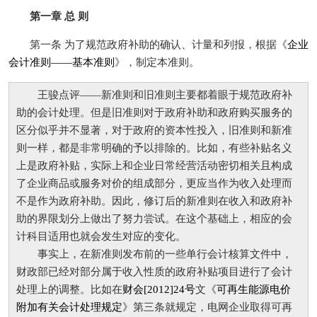
第一章 总 则
第一条 为了规范政府补助的确认、计量和列报，根据《
企业
会计准则——基本准则
》，制定本准则。
王骏点评——新准则和旧准则主要都着眼于规范政府补
助的会计处理。但是旧准则对于政府补助和政府购买服务的
区分似乎并不显著，对于政府的资本性投入，旧准则和新准
则一样，都是非常明确的予以排除的。比如，有些补贴名义
上是政府补贴，实际上和企业日常经营活动密切相关且构成
了企业商品或服务对价的组成部分，更应当作为收入处理而
不是作为政府补助。因此，修订后的新准则在收入和政府补
助的界限划分上做出了努力尝试。在这个基础上，相应的会
计科目适用也就会发生对应的变化。
事实上，在新准则发布前的一些单行会计核算文件中，
财政部已经对部分属于收入性质的政府补贴项目进行了会计
处理上的调整。比如在
财会[2012]24号
文《
可再生能源电价
附加有关会计处理规定
》第三条就规定，电网企业取得可再