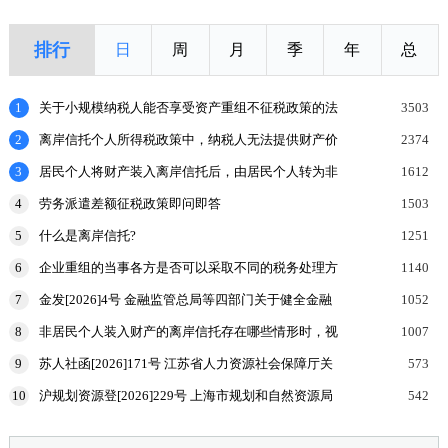
排行
日
周
月
季
年
总
1
关于小规模纳税人能否享受资产重组不征税政策的法
3503
理探讨
2
离岸信托个人所得税政策中，纳税人无法提供财产价
2374
值或提供的财产价值不合理的，如何处理？
3
居民个人将财产装入离岸信托后，由居民个人转为非
1612
居民个人的，申报缴纳个人所得税时，应当报送什么
4
劳务派遣差额征税政策即问即答
1503
申报表和涉
5
什么是离岸信托?
1251
6
企业重组的当事各方是否可以采取不同的税务处理方
1140
式？
7
金发[2026]4号 金融监管总局等四部门关于健全金融
1052
机构治理的实施意见
8
非居民个人装入财产的离岸信托存在哪些情形时，视
1007
为向有关联关系的居民个人分配收益，该居民个人按
9
苏人社函[2026]171号 江苏省人力资源社会保障厅关
573
规定申报
于加强高温天气劳动者权益保障工作的通知
10
沪规划资源登[2026]229号 上海市规划和自然资源局
542
国家税务总局上海市税务局等部门关于印发《企业购
置