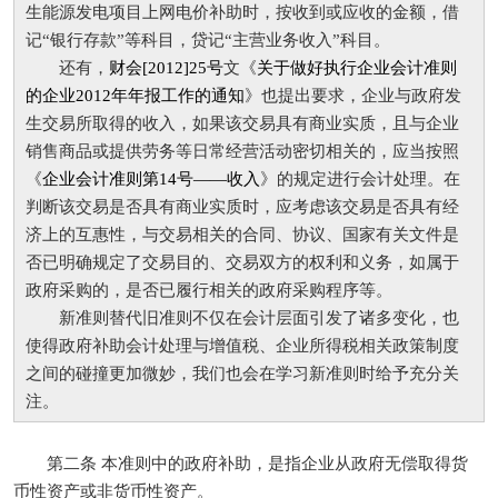
生能源发电项目上网电价补助时，按收到或应收的金额，借
记“银行存款”等科目，贷记“主营业务收入”科目。
还有，
财会[2012]25号
文《
关于做好执行企业会计准则
的企业2012年年报工作的通知
》也提出要求，企业与政府发
生交易所取得的收入，如果该交易具有商业实质，且与企业
销售商品或提供劳务等日常经营活动密切相关的，应当按照
《
企业会计准则第14号——收入
》的规定进行会计处理。在
判断该交易是否具有商业实质时，应考虑该交易是否具有经
济上的互惠性，与交易相关的合同、协议、国家有关文件是
否已明确规定了交易目的、交易双方的权利和义务，如属于
政府采购的，是否已履行相关的政府采购程序等。
新准则替代旧准则不仅在会计层面引发了诸多变化，也
使得政府补助会计处理与增值税、企业所得税相关政策制度
之间的碰撞更加微妙，我们也会在学习新准则时给予充分关
注。
第二条 本准则中的政府补助，是指企业从政府无偿取得货
币性资产或非货币性资产。