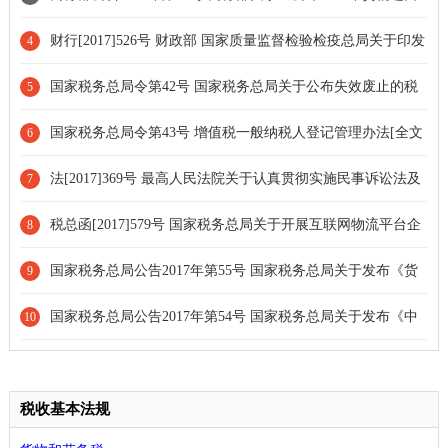
许可证发证目录》的公告
财行[2017]526号 财政部 国家质量监督检验检疫总局关于印发
4
《国家棉花公证检验经费管理办法》的通知[全文废止]
国家税务总局令第42号 国家税务总局关于公布失效废止的税
5
务部门规章和税收规范性文件目录的决定
国家税务总局令第43号 增值税一般纳税人登记管理办法[全文
6
废止]
法[2017]369号 最高人民法院关于认真贯彻实施民事诉讼法及
7
相关司法解释有关规定的通知
税总函[2017]579号 国家税务总局关于开展互联网物流平台企
8
业代开增值税专用发票试点工作的通知[全文废止]
国家税务总局公告2017年第55号 国家税务总局关于发布《货
9
物运输业小规模纳税人申请代开增值税专用发票管理办法》的公告
国家税务总局公告2017年第54号 国家税务总局关于发布《中
10
[条款废止]
华人民共和国企业所得税年度纳税申报表（A类，2017年版）》的
公告[部分废止]
税收基本法规