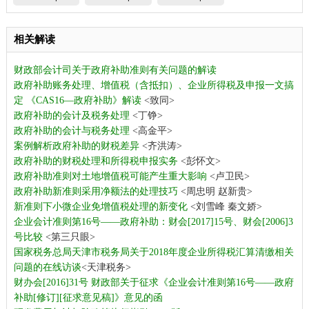
相关解读
财政部会计司关于政府补助准则有关问题的解读
政府补助账务处理、增值税（含抵扣）、企业所得税及申报一文搞
定
《CAS16—政府补助》解读
<致同>
政府补助的会计及税务处理
<丁铮>
政府补助的会计与税务处理
<高金平>
案例解析政府补助的财税差异
<齐洪涛>
政府补助的财税处理和所得税申报实务
<彭怀文>
政府补助准则对土地增值税可能产生重大影响
<卢卫民>
政府补助新准则采用净额法的处理技巧
<周忠明 赵新贵>
新准则下小微企业免增值税处理的新变化
<刘雪峰 秦文娇>
企业会计准则第16号——政府补助：财会[2017]15号、财会[2006]3
号比较
<第三只眼>
国家税务总局天津市税务局关于2018年度企业所得税汇算清缴相关
问题的在线访谈
<天津税务>
财办会[2016]31号 财政部关于征求《企业会计准则第16号——政府
补助[修订][征求意见稿]》意见的函