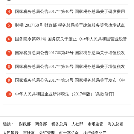
税额抵扣等增值税政策的通知[政策延期]
国家税务总局公告2017年第40号 国家税务总局关于研发费用
4
税前加计扣除归集范围有关问题的公告
财税[2017]58号 财政部 税务总局关于建筑服务等营改增试点
5
政策的通知[部分停止执行]
国务院令第691号 国务院关于废止《中华人民共和国营业税暂
6
行条例》和修改《中华人民共和国增值税暂行条例》的决定[条款
国家税务总局公告2017年第45号 国家税务总局关于增值税发
7
失效]
票管理若干事项的公告[条款废止]
国家税务总局公告2017年第16号 国家税务总局关于增值税发
8
票开具有关问题的公告
国家税务总局公告2017年第54号 国家税务总局关于发布《中
9
华人民共和国企业所得税年度纳税申报表（A类，2017年版）》的
中华人民共和国企业所得税法（2017年版）[条款修订]
10
公告[部分废止]
链接：
财政部
商务部
税务总局
人社部
市场监管
海关总署
人民银行
审计署
外汇管理
红十字总会
执行信息公开