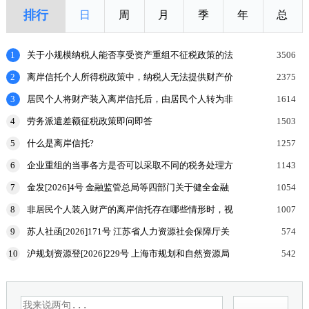
排行
日
周
月
季
年
总
1
关于小规模纳税人能否享受资产重组不征税政策的法
3506
理探讨
2
离岸信托个人所得税政策中，纳税人无法提供财产价
2375
值或提供的财产价值不合理的，如何处理？
3
居民个人将财产装入离岸信托后，由居民个人转为非
1614
居民个人的，申报缴纳个人所得税时，应当报送什么
4
劳务派遣差额征税政策即问即答
1503
申报表和涉
5
什么是离岸信托?
1257
6
企业重组的当事各方是否可以采取不同的税务处理方
1143
式？
7
金发[2026]4号 金融监管总局等四部门关于健全金融
1054
机构治理的实施意见
8
非居民个人装入财产的离岸信托存在哪些情形时，视
1007
为向有关联关系的居民个人分配收益，该居民个人按
9
苏人社函[2026]171号 江苏省人力资源社会保障厅关
574
规定申报
于加强高温天气劳动者权益保障工作的通知
10
沪规划资源登[2026]229号 上海市规划和自然资源局
542
国家税务总局上海市税务局等部门关于印发《企业购
置