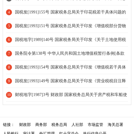
的解释和暂行法规》的通知[条款失效]
额组成的规定》的通知
国税发[1991]155号 国家税务总局关于印花税若干具体问题的
4
解释和规定的通知[全文废止]
国税发[1993]151号 国家税务总局关于印发《增值税部分货物
5
征税范围注释》的通知[条款废止]
国税地字[1989]140号 国家税务局关于印发《关于土地使用税
6
若干具体问题的补充规定》的通知[条款失效]
国务院令第138号 中华人民共和国土地增值税暂行条例[条款
7
修订]
国税发[1993]154号 国家税务总局关于印发《增值税若干具体
8
问题的规定》的通知[条款废止]
国税发[1993]149号 国家税务总局关于印发《营业税税目注释
9
（试行稿）》的通知[全文废止]
财税地字[1987]3号 财政部 国家税务总局关于房产税和车船使
10
用税几个业务问题的解释与规定[条款失效]
链接：
财政部
商务部
税务总局
人社部
市场监管
海关总署
人民银行
审计署
外汇管理
红十字总会
执行信息公开