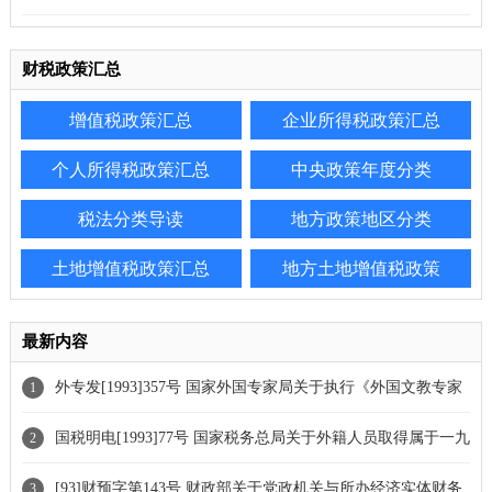
财税政策汇总
增值税政策汇总
企业所得税政策汇总
个人所得税政策汇总
中央政策年度分类
税法分类导读
地方政策地区分类
土地增值税政策汇总
地方土地增值税政策
最新内容
外专发[1993]357号 国家外国专家局关于执行《外国文教专家
1
到职通知书》的补充通知
国税明电[1993]77号 国家税务总局关于外籍人员取得属于一九
2
九三年度的应税所得如何计算征收个人所得税问题的通知
[93]财预字第143号 财政部关于党政机关与所办经济实体财务
3