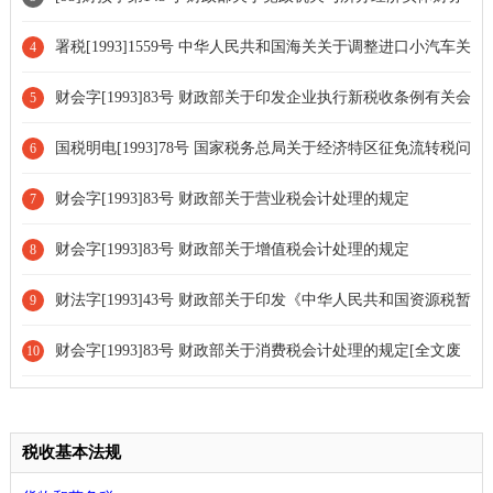
脱钩问题的规定的通知[全文废止]
署税[1993]1559号 中华人民共和国海关关于调整进口小汽车关
4
税税率和减免税政策的的紧急通知[全文废止]
财会字[1993]83号 财政部关于印发企业执行新税收条例有关会
5
计处理规定的通知[全文废止]
国税明电[1993]78号 国家税务总局关于经济特区征免流转税问
6
题的通知[部分失效]
财会字[1993]83号 财政部关于营业税会计处理的规定
7
财会字[1993]83号 财政部关于增值税会计处理的规定
8
财法字[1993]43号 财政部关于印发《中华人民共和国资源税暂
9
行条例实施细则》的通知[全文废止]
财会字[1993]83号 财政部关于消费税会计处理的规定[全文废
10
止]
税收基本法规