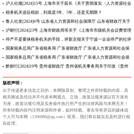
规定》的补充通知
沪人社规[2024]15号 上海市关于延长《关于贯彻落实〈人力资源社会
保障部 财政部关于机关事业单位基本养老保险关系和职业年金转移接
税务机关追征税款，到底是3年、5年，还是无期限？
续若
鲁人社发[2024]6号 山东省人力资源和社会保障厅 山东省财政厅关于
调整企业和机关事业单位建国前老工人退休待遇的通知
沪财行[2024]23号 上海市财政局等关于《上海市市级机关会议费管理
办法》的补充通知
停产不是要挟税务机关的手段，评新京报关于宁波一企业停产的社评
国家税务总局广东省税务局 广东省财政厅 广东省人力资源和社会保
障厅公告2024年第2号 国家税务总局广东省税务局等三部门关于发布
国家税务总局广东省税务局 广东省财政厅 广东省人力资源和社会保
《广东
障厅 中国人民银行广东省分行公告2024年第3号 广东省关于优化调整
黔财行[2024]19号 贵州省财政厅 贵州省机关事务局关于印发《贵州
机关事
省省级党政机关差旅费管理办法》的通知
版权声明：
出于传递更多信息之目的，本网除原创、整理之外所转载的内容，其
相关阐述及结论并不代表本网观点、立场，政策法规来源以官方发布
为准，政策法规引用及实务操作执行所产生的法律风险与本网无关！
所有转载内容均注明来源和作者，如对转载、署名等有异议的媒体或
个人可与本网（1306980@qq.com）联系，我们将在核实后及时进行相
应处理。