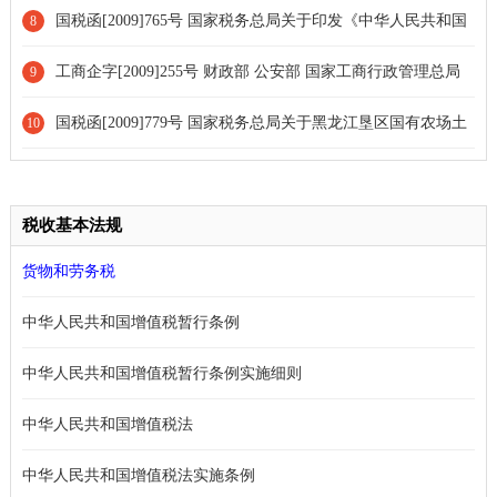
运成品油价格补助专项资金管理暂行办法》和《岛际和农村水路客
国税函[2009]765号 国家税务总局关于印发《中华人民共和国
8
运成品油价格补助专项资金管理暂行办法》的通知[全文废止]
政府和土库曼斯坦政府对所得避免双重征税和防止偷漏税的协定》
工商企字[2009]255号 财政部 公安部 国家工商行政管理总局
9
及议定书文本并请做好执行准备的通知
中国人民银行 中国银行业监督管理委员会关于开展整治企业登记
国税函[2009]779号 国家税务总局关于黑龙江垦区国有农场土
10
代理违法违规行为工作的通知[全文废止]
地承包费缴纳企业所得税问题的批复
税收基本法规
货物和劳务税
中华人民共和国增值税暂行条例
中华人民共和国增值税暂行条例实施细则
中华人民共和国增值税法
中华人民共和国增值税法实施条例