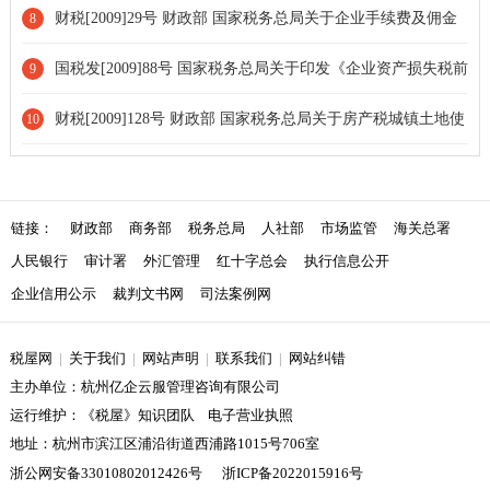
通知
财税[2009]29号 财政部 国家税务总局关于企业手续费及佣金
8
支出税前扣除政策的通知[条款废止]
国税发[2009]88号 国家税务总局关于印发《企业资产损失税前
9
扣除管理办法》的通知[全文废止]
财税[2009]128号 财政部 国家税务总局关于房产税城镇土地使
10
用税有关问题的通知
链接：
财政部
商务部
税务总局
人社部
市场监管
海关总署
人民银行
审计署
外汇管理
红十字总会
执行信息公开
企业信用公示
裁判文书网
司法案例网
税屋网
|
关于我们
|
网站声明
|
联系我们
|
网站纠错
主办单位：杭州亿企云服管理咨询有限公司
运行维护：《税屋》知识团队 电子营业执照
地址：杭州市滨江区浦沿街道西浦路1015号706室
浙公网安备33010802012426号
浙ICP备2022015916号