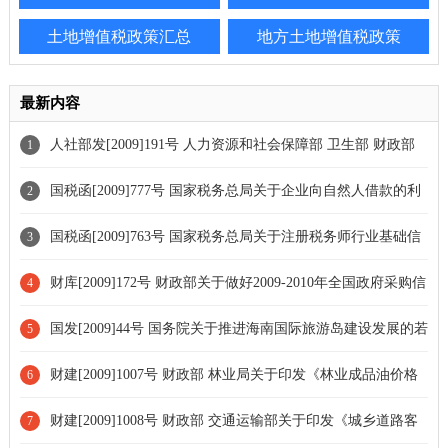
土地增值税政策汇总
地方土地增值税政策
最新内容
人社部发[2009]191号 人力资源和社会保障部 卫生部 财政部
1
关于印发流动就业人员基本医疗保障关系转移接续暂行办法的通知
国税函[2009]777号 国家税务总局关于企业向自然人借款的利
2
息支出企业所得税税前扣除问题的通知
国税函[2009]763号 国家税务总局关于注册税务师行业基础信
3
息共享有关问题的通知[全文废止]
财库[2009]172号 财政部关于做好2009-2010年全国政府采购信
4
息统计工作的通知
国发[2009]44号 国务院关于推进海南国际旅游岛建设发展的若
5
干意见
财建[2009]1007号 财政部 林业局关于印发《林业成品油价格
6
补助专项资金管理暂行办法》的通知[全文废止]
财建[2009]1008号 财政部 交通运输部关于印发《城乡道路客
7