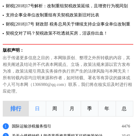
易环节契税政策的通知
财税[2018]17号解析：改制重组契税政策延续，且增资行为视同划
转，免征契税
支持企事业单位改制重组有关契税政策新旧对比表
财税[2018]17号 财政部 税务总局关于继续支持企业事业单位改制重
组有关契税政策的通知[全文失效]
契税交对了吗？契税政策不吃透就买房，活该你出血！
版权声明：
出于传递更多信息之目的，本网除原创、整理之外所转载的内容，其
相关阐述及结论并不代表本网观点、立场，政策法规来源以官方发布
为准，政策法规引用及实务操作执行所产生的法律风险与本网无关！
所有转载内容均注明来源和作者，如对转载、署名等有异议的媒体或
个人可与本网（1306980@qq.com）联系，我们将在核实后及时进行相
应处理。
排行
日
周
月
季
年
总
1
国际运输涉税服务指引
4476
2
关于小规模纳税人能否享受资产重组不征税政策的法
3545