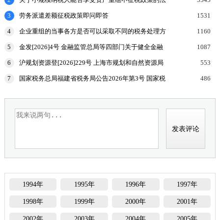
理探讨
3
劳务派遣差额征税政策即问即答
1531
4
企业重组的当事各方是否可以采取不同的税务处理方
1160
式？
5
金发[2026]4号 金融监管总局等四部门关于健全金融
1087
机构治理的实施意见
6
沪规划资源登[2026]229号 上海市规划和自然资源局
553
国家税务总局上海市税务局等部门关于印发《企业购
7
国家税务总局福建省税务局公告2026年第3号 国家税
486
置
务总局福建省税务局关于开展增值税及附加税费申报
试点
1994年
1995年
1996年
1997年
1998年
1999年
2000年
2001年
2002年
2003年
2004年
2005年