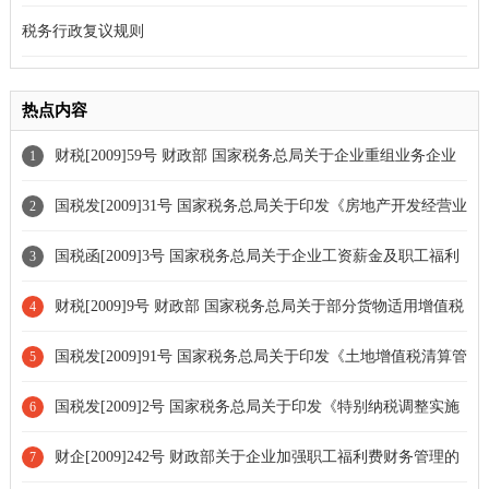
税务行政复议规则
热点内容
财税[2009]59号 财政部 国家税务总局关于企业重组业务企业
1
所得税处理若干问题的通知[条款修订]
国税发[2009]31号 国家税务总局关于印发《房地产开发经营业
2
务企业所得税处理办法》的通知[条款废止]
国税函[2009]3号 国家税务总局关于企业工资薪金及职工福利
3
费扣除问题的通知
财税[2009]9号 财政部 国家税务总局关于部分货物适用增值税
4
低税率和简易办法征收增值税政策的通知[条款修订]
国税发[2009]91号 国家税务总局关于印发《土地增值税清算管
5
理规程》的通知
国税发[2009]2号 国家税务总局关于印发《特别纳税调整实施
6
办法[试行]》的通知[条款废止]
财企[2009]242号 财政部关于企业加强职工福利费财务管理的
7