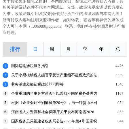
出于传递更多信息之目的，本网除原创、整理之外所转载的内容，其
相关阐述及结论并不代表本网观点、立场，政策法规来源以官方发布
为准，政策法规引用及实务操作执行所产生的法律风险与本网无关！
所有转载内容均注明来源和作者，如对转载、署名等有异议的媒体或
个人可与本网（1306980@qq.com）联系，我们将在核实后及时进行相
应处理。
排行
日
周
月
季
年
总
1
国际运输涉税服务指引
4476
2
关于小规模纳税人能否享受资产重组不征税政策的法
3559
理探讨
3
劳务派遣差额征税政策即问即答
1540
4
企业重组的当事各方是否可以采取不同的税务处理方
1167
式？
5
根据《企业会计准则解释第20号》，当一种货币不可
954
兑换为另一种货币时，企业可采用其他目的下的可观
6
河南省人力资源和社会保障厅关于发布河南省2026
853
察汇率、
年企业工资指导线的通知
7
国家税务总局福建省税务局公告2026年第4号 国家税
644
务总局福建省税务局关于调整《税收缴款书(出口货