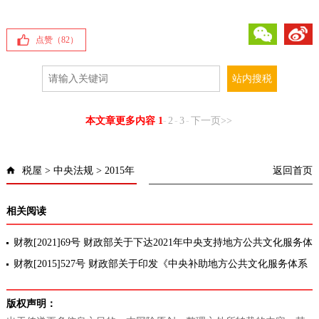
微信
微博
点赞（
82
）
本文章更多内容
:
1
-
2
-
3
-
下一页>>
税屋
>
中央法规
>
2015年
返回首页
相关阅读
财教[2021]69号 财政部关于下达2021年中央支持地方公共文化服务体
系建设补助资金预算的通知
财教[2015]527号 财政部关于印发《中央补助地方公共文化服务体系
建设专项资金管理暂行办法》的通知[全文废止]
版权声明：