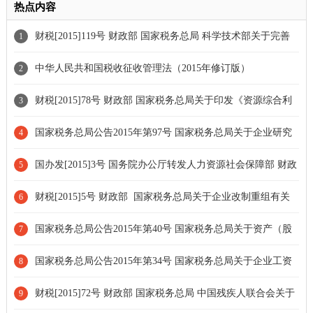
热点内容
财税[2015]119号 财政部 国家税务总局 科学技术部关于完善
1
研究开发费用税前加计扣除政策的通知[条款废止]
中华人民共和国税收征收管理法（2015年修订版）
2
财税[2015]78号 财政部 国家税务总局关于印发《资源综合利
3
用产品和劳务增值税优惠目录》的通知[部分废止]
国家税务总局公告2015年第97号 国家税务总局关于企业研究
4
开发费用税前加计扣除政策有关问题的公告[条款废止]
国办发[2015]3号 国务院办公厅转发人力资源社会保障部 财政
5
部关于调整机关事业单位工作人员基本工资标准和增加机关事业单
财税[2015]5号 财政部 国家税务总局关于企业改制重组有关
6
位离退休人员离退休费三个实施方案的通知
土地增值税政策的通知[全文废止]
国家税务总局公告2015年第40号 国家税务总局关于资产（股
7
权）划转企业所得税征管问题的公告
国家税务总局公告2015年第34号 国家税务总局关于企业工资
8
薪金和职工福利费等支出税前扣除问题的公告
财税[2015]72号 财政部 国家税务总局 中国残疾人联合会关于
9