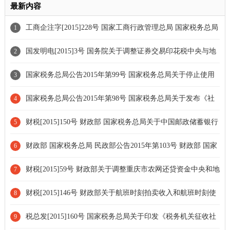
最新内容
工商企注字[2015]228号 国家工商行政管理总局 国家税务总局
1
关于进一步做好“三证合一”有关工作衔接的补充通知
国发明电[2015]3号 国务院关于调整证券交易印花税中央与地
2
方分享比例的通知
国家税务总局公告2015年第99号 国家税务总局关于停止使用
3
货物运输业增值税专用发票有关问题的公告
国家税务总局公告2015年第98号 国家税务总局关于发布《社
4
会保险费及其他基金规费文书式样》的公告[附件废止]
财税[2015]150号 财政部 国家税务总局关于中国邮政储蓄银行
5
专项债券利息收入企业所得税政策问题的通知
财政部 国家税务总局 民政部公告2015年第103号 财政部 国家
6
税务总局 民政部关于2014年度公益性社会团体捐赠税前扣除资格
财税[2015]59号 财政部关于调整重庆市农网还贷资金中央和地
7
名单（第二批）公告
方缴库比例有关问题的批复
财税[2015]146号 财政部关于航班时刻拍卖收入和航班时刻使
8
用费管理有关问题的复函
税总发[2015]160号 国家税务总局关于印发《税务机关征收社
9