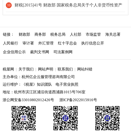
印发《残疾人就业保障金征收使用管理办法》的通知
财税[2015]41号 财政部 国家税务总局关于个人非货币性资产
10
投资有关个人所得税政策的通知
链接：
财政部
商务部
税务总局
人社部
市场监管
海关总署
人民银行
审计署
外汇管理
红十字总会
执行信息公开
企业信用公示
裁判文书网
司法案例网
税屋网
|
关于我们
|
网站声明
|
联系我们
|
网站纠错
主办单位：杭州亿企云服管理咨询有限公司
运行维护：《税屋》知识团队 电子营业执照
地址：杭州市滨江区浦沿街道西浦路1015号706室
浙公网安备33010802012426号
浙ICP备2022015916号