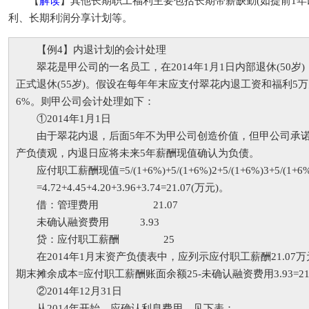
【
解读
】其他长期职工福利主要包括长期带薪缺勤(如提前1年
利、长期利润分享计划等。
【例4】内退计划的会计处理
翠花是甲公司的一名员工，在2014年1月1日内部退休(50岁)，将
正式退休(55岁)。假设在每年年末应支付翠花内退工资和福利5
6%。则甲公司会计处理如下：
①2014年1月1日
由于翠花内退，后面5年不为甲公司创造价值，但甲公司承诺
产负债观，内退日应将未来5年薪酬现值确认为负债。
应付职工薪酬现值=5/(1+6%)+5/(1+6%)2+5/(1+6%)3+5/(1+6%)
=4.72+4.45+4.20+3.96+3.74=21.07(万元)。
借：管理费用 21.07
未确认融资费用 3.93
贷：应付职工薪酬 25
在2014年1月末资产负债表中，应列示应付职工薪酬21.07
期末摊余成本=应付职工薪酬账面余额25-未确认融资费用3.93=21
②2014年12月31日
从2014年开始，应确认利息费用，见下表：