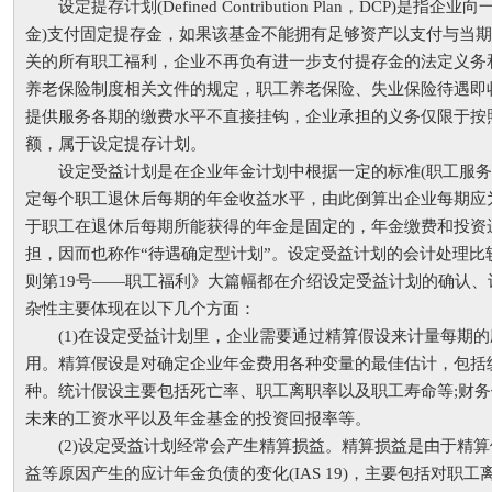
设定提存计划(Defined Contribution Plan，DCP)是指
金)支付固定提存金，如果该基金不能拥有足够资产以支付与当
关的所有职工福利，企业不再负有进一步支付提存金的法定义务
养老保险制度相关文件的规定，职工养老保险、失业保险待遇即
提供服务各期的缴费水平不直接挂钩，企业承担的义务仅限于按
额，属于设定提存计划。
设定受益计划是在企业年金计划中根据一定的标准(职工服务
定每个职工退休后每期的年金收益水平，由此倒算出企业每期应
于职工在退休后每期所能获得的年金是固定的，年金缴费和投资
担，因而也称作“待遇确定型计划”。设定受益计划的会计处理比
则第19号——职工福利》大篇幅都在介绍设定受益计划的确认、
杂性主要体现在以下几个方面：
(1)在设定受益计划里，企业需要通过精算假设来计量每期的
用。精算假设是对确定企业年金费用各种变量的最佳估计，包括
种。统计假设主要包括死亡率、职工离职率以及职工寿命等;财
未来的工资水平以及年金基金的投资回报率等。
(2)设定受益计划经常会产生精算损益。精算损益是由于精算
益等原因产生的应计年金负债的变化(IAS 19)，主要包括对职