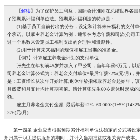
【
解读
】为了保护员工利益，国际会计准则在总结世界各国
了预期累计福利单位法。预期累计福利法的特点是：
(1)基于员工当前付出的劳务，设定和计算未来福利的支付单
个承诺。以雇主养老金计算为例，通常在考虑年薪和司龄(公司工
过一个系数来设定员工福利支出的合理性和激励性。
(2)用于计算未来福利的现值和雇主当期的准备金。
【例3】计算雇主养老金计划的支付单位
张先生在年初满45岁并加入了甲公司，当年年薪6万元，以后
司养老金计算公式为：养老金支付单位=最后年薪×2%(元/月)
是：工资增长从次年开始计算;退休年龄指领取养老金起始年，该
月缴费和月支付均计算期初值。请计算张先生60岁退休时形成的
额。
雇主月养老金支付金额=最后年薪×2%=60 000×(1+5%)14×2%=60 
376(元/月)
第十四条 企业应当根据预期累计福利单位法确定的公式将设定
务归属于职工提供服务的期间，并计入当期损益或相关资产成本。