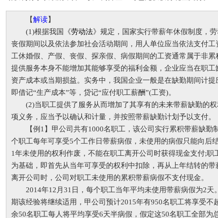
【
解读
】
(1)根据我国《
劳动法
》规定，国家实行带薪年休假制度，劳
丧假期间以及依法参加社会活动期间，用人单位应当依法支付工
工休婚假、产假、丧假、探亲假、病假期间的工资通常属于非累
提供服务本身不能增加其能够享受的福利金额，企业应当在职工
资产成本或当期损益。实务中，我国企业一般是在缺勤期间计提
即借记“生产成本”等，贷记“应付职工薪酬”(工资)。
(2)当职工提供了服务从而增加了其享有的未来带薪缺勤的权
项义务，应当予以确认和计量，并按照带薪缺勤计划予以支付。
【例1】甲公司共有1000名职工，该公司实行累积带薪缺勤
个职工每年可享受5个工作日带薪病假，未使用的病假只能向后
1年未使用的权利作废，不能在职工离开公司时获得现金支付;职
为基础，即首先从当年可享受的权利中扣除，再从上年结转的带
离开公司时，公司对职工未使用的累积带薪病假不支付现金。
2014年12月31日，每个职工当年平均未使用带薪病假为2
期该经验将继续适用，甲公司预计2015年有950名职工将享受不
余50名职工每人将平均享受6天半病假，假定这50名职工全部为