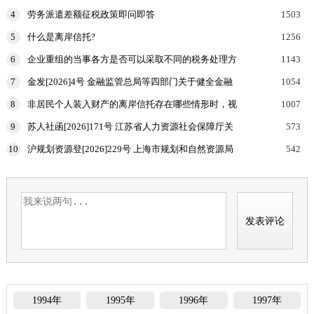
居民个人的，申报缴纳个人所得税时，应当报送什么
4
劳务派遣差额征税政策即问即答
1503
申报表和涉
5
什么是离岸信托?
1256
6
企业重组的当事各方是否可以采取不同的税务处理方
1143
式？
7
金发[2026]4号 金融监管总局等四部门关于健全金融
1054
机构治理的实施意见
8
非居民个人装入财产的离岸信托存在哪些情形时，视
1007
为向有关联关系的居民个人分配收益，该居民个人按
9
苏人社函[2026]171号 江苏省人力资源社会保障厅关
573
规定申报
于加强高温天气劳动者权益保障工作的通知
10
沪规划资源登[2026]229号 上海市规划和自然资源局
542
国家税务总局上海市税务局等部门关于印发《企业购
置
1994年
1995年
1996年
1997年