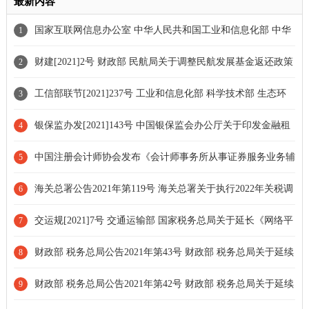
最新内容
国家互联网信息办公室 中华人民共和国工业和信息化部 中华
1
人民共和国公安部 国家市场监督管理总局令第9号 互联网信息服务
财建[2021]2号 财政部 民航局关于调整民航发展基金返还政策
2
算法推荐管理规定
的通知
工信部联节[2021]237号 工业和信息化部 科学技术部 生态环
3
境部关于印发环保装备制造业高质量发展行动计划(2022-2025年)的
银保监办发[2021]143号 中国银保监会办公厅关于印发金融租
4
通知
赁公司项目公司管理办法的通知
中国注册会计师协会发布《会计师事务所从事证券服务业务辅
5
导读本(2021年)》
海关总署公告2021年第119号 海关总署关于执行2022年关税调
6
整方案的公告
交运规[2021]7号 交通运输部 国家税务总局关于延长《网络平
7
台道路货物运输经营管理暂行办法》有效期的公告
财政部 税务总局公告2021年第43号 财政部 税务总局关于延续
8
实施外籍个人津补贴等有关个人所得税优惠政策的公告
财政部 税务总局公告2021年第42号 财政部 税务总局关于延续
9