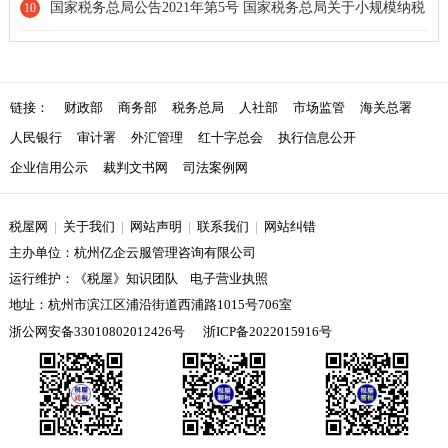
实施契税法若干事项执行口径的公告
国家税务总局公告2021年第5号 国家税务总局关于小规模纳税
10
人免征增值税征管问题的公告[全文废止]
链接：
财政部
商务部
税务总局
人社部
市场监管
海关总署
人民银行
审计署
外汇管理
红十字总会
执行信息公开
企业信用公示
裁判文书网
司法案例网
税屋网
|
关于我们
|
网站声明
|
联系我们
|
网站纠错
主办单位：杭州亿企云服管理咨询有限公司
运行维护：《税屋》知识团队 电子营业执照
地址：杭州市滨江区浦沿街道西浦路1015号706室
浙公网安备33010802012426号
浙ICP备2022015916号