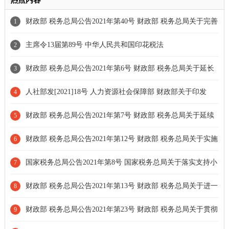
热点内容
财政部 税务总局公告2021年第40号 财政部 税务总局关于完善
1
资源综合利用增值税政策的公告[延续执行]
主席令13届第89号 中华人民共和国印花税法
2
财政部 税务总局公告2021年第6号 财政部 税务总局关于延长
3
部分税收优惠政策执行期限的公告
人社部发[2021]18号 人力资源社会保障部 财政部关于印发
4
《企业职工基本养老保险遗属待遇暂行办法》的通知
财政部 税务总局公告2021年第7号 财政部 税务总局关于延续
5
实施应对疫情部分税费优惠政策的公告[全文失效]
财政部 税务总局公告2021年第12号 财政部 税务总局关于实施
6
小微企业和个体工商户所得税优惠政策的公告[全文失效]
国家税务总局公告2021年第8号 国家税务总局关于落实支持小
7
型微利企业和个体工商户发展所得税优惠政策有关事项的公告
财政部 税务总局公告2021年第13号 财政部 税务总局关于进一
8
步完善研发费用税前加计扣除政策的公告[全文废止]
财政部 税务总局公告2021年第23号 财政部 税务总局关于贯彻
9