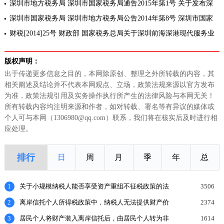
紧缺人
务业合作区企业所得税优惠产业认定操作指引(试行)的通告
深圳市地方税务局 深圳市国家税务局通告2015年第1号 关于发布深
圳前海深港现代服务业合作区企业所得税优惠政策操作指引的通告
深圳市国家税务局 深圳市地方税务局公告2014年第8号 深圳市国家
税务局 深圳市地方税务局关于公布2014年香港注册税务师服务深圳前
财税[2014]25号 财政部 国家税务总局关于深圳前海深港现代服务业
海深港
合作区个人所得税优惠政策的通知[全文废止]
版权声明：
出于传递更多信息之目的，本网除原创、整理之外所转载的内容，其
相关阐述及结论并不代表本网观点、立场，政策法规来源以官方发布
为准，政策法规引用及实务操作执行所产生的法律风险与本网无关！
所有转载内容均注明来源和作者，如对转载、署名等有异议的媒体或
个人可与本网（1306980@qq.com）联系，我们将在核实后及时进行相
应处理。
排行
日
周
月
季
年
总
1
关于小规模纳税人能否享受资产重组不征税政策的法
3506
理探讨
2
离岸信托个人所得税政策中，纳税人无法提供财产价
2374
值或提供的财产价值不合理的，如何处理？
3
居民个人将财产装入离岸信托后，由居民个人转为非
1614