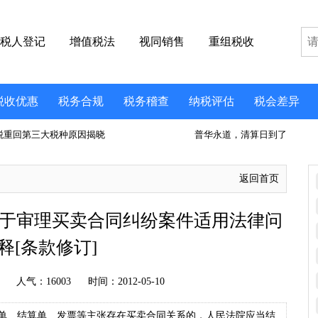
税人登记
增值税法
视同销售
重组税收
税收优惠
税务合规
税务稽查
纳税评估
税会差异
税重回第三大税种原因揭晓
普华永道，清算日到了
返回首页
法院关于审理买卖合同纠纷案件适用法律问
释[条款修订]
人气：
16003
时间：2012-05-10
单、结算单、发票等主张存在买卖合同关系的，人民法院应当结