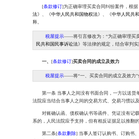
[
条款修订
]为正确审理买卖合同纠纷案件，根据
法
》、《
中华人民共和国物权法
》、《
中华人民共
释。
税屋提示
——将引言修改为：“为正确审理买
民共和国民事诉讼法
》等法律的规定，结合审判实
一、
[
条款修订
]
买卖合同的成立及效力
税屋提示
——将“一、买卖合同的成立及效力”
第一条 当事人之间没有书面合同，一方以送货单
法院应当结合当事人之间的交易方式、交易习惯以
对账确认函、债权确认书等函件、凭证没有记载
系的，人民法院应予支持，但有相反证据足以推翻
第二条[
条款删除
] 当事人签订认购书、订购书