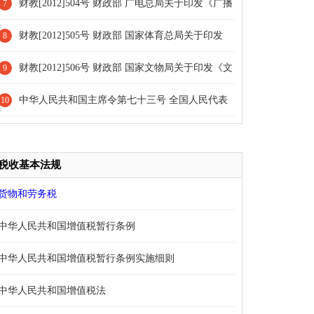
印花税问题的公告
业单位财务制度》的通知[全文废止]
财教[2012]504号 财政部 广电总局关于印发《广播
7
电视事业单位财务制度》的通知[全文废止]
财教[2012]505号 财政部 国家体育总局关于印发
8
《体育事业单位财务制度》的通知[全文废止]
财教[2012]506号 财政部 国家文物局关于印发《文
9
物事业单位财务制度》的通知[全文废止]
中华人民共和国主席令第七十三号 全国人民代表
10
大会常务委员会关于修改《中华人民共和国劳动合同
法》的决定
税收基本法规
货物和劳务税
中华人民共和国增值税暂行条例
中华人民共和国增值税暂行条例实施细则
中华人民共和国增值税法