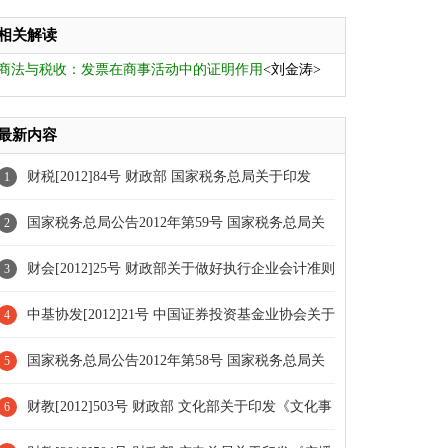
相关解读
商法与税收：发票在商事活动中的证明作用
<刘金涛>
最新内容
财税[2012]84号 财政部 国家税务总局关于印发
1
《总分支机构试点纳税人增值税计算缴纳暂行办法》的
国家税务总局公告2012年第59号 国家税务总局关
2
通知[全文废止]
于税收协定中财产收益条款有关问题的公告
财会[2012]25号 财政部关于做好执行企业会计准则
3
的企业2012年年报工作的通知
中基协发[2012]21号 中国证券投资基金业协会关于
4
发布《股息红利差别化纳税会计核算细则》的通知
国家税务总局公告2012年第58号 国家税务总局关
5
于中国海洋石油总公司使用的“成品油配置计划表”有关
财教[2012]503号 财政部 文化部关于印发《文化事
6