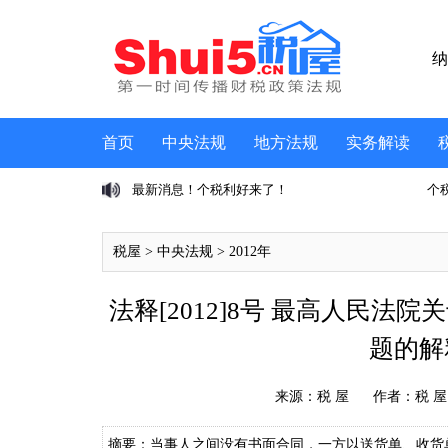
纳
首页
中央法规
地方法规
实务解读
息、个税成第三大税
最新消息！个税利好来了！
个
税屋
>
中央法规
>
2012年
法释[2012]8号 最高人民
题的解
来源：
税 屋
作者：税 屋
摘要：当事人之间没有书面合同，一方以送货单、收货