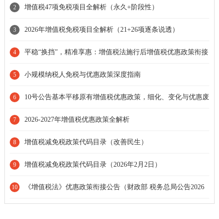
增值税47项免税项目全解析（永久+阶段性）
2
2026年增值税免税项目全解析（21+26项逐条说透）
3
平稳“换挡”，精准享惠：增值税法施行后增值税优惠政策衔接
4
解读（毕马威解读）
小规模纳税人免税与优惠政策深度指南
5
10号公告基本平移原有增值税优惠政策，细化、变化与优惠废
6
止值得关注
2026-2027年增值税优惠政策全解析
7
增值税减免税政策代码目录（改善民生）
8
增值税减免税政策代码目录（2026年2月2日）
9
《增值税法》优惠政策衔接公告（财政部 税务总局公告2026
10
年第10号）明确的八大重要变化点