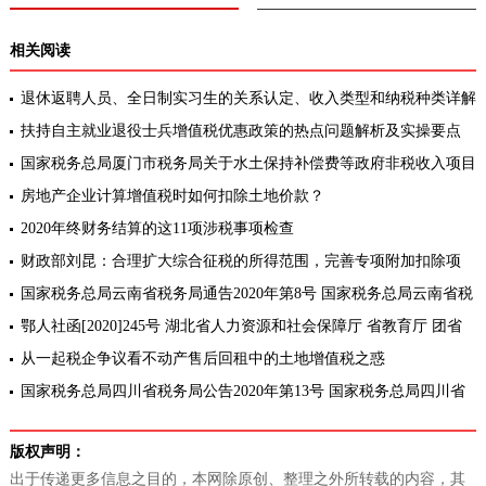
相关阅读
退休返聘人员、全日制实习生的关系认定、收入类型和纳税种类详解
扶持自主就业退役士兵增值税优惠政策的热点问题解析及实操要点
国家税务总局厦门市税务局关于水土保持补偿费等政府非税收入项目
征管职责划转有关事项的公告
房地产企业计算增值税时如何扣除土地价款？
2020年终财务结算的这11项涉税事项检查
财政部刘昆：合理扩大综合征税的所得范围，完善专项附加扣除项
目！
国家税务总局云南省税务局通告2020年第8号 国家税务总局云南省税
务局关于发布增值税发票综合服务平台登录地址的通告
鄂人社函[2020]245号 湖北省人力资源和社会保障厅 省教育厅 团省
委关于开展2021年度大学生创业扶持项目申报工作的通知
从一起税企争议看不动产售后回租中的土地增值税之惑
国家税务总局四川省税务局公告2020年第13号 国家税务总局四川省
税务局关于土地增值税清算单位等有关问题的公告
版权声明：
出于传递更多信息之目的，本网除原创、整理之外所转载的内容，其