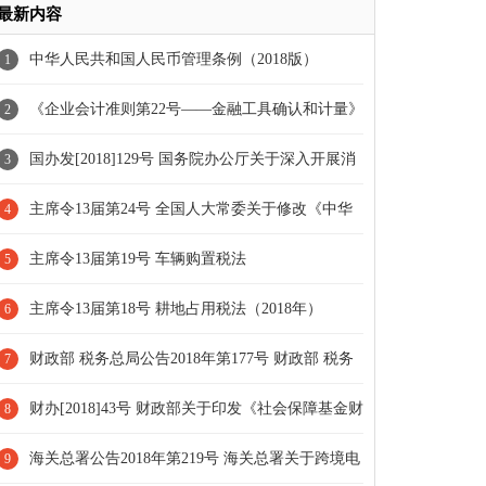
最新内容
中华人民共和国人民币管理条例（2018版）
1
《企业会计准则第22号——金融工具确认和计量》
2
应用指南（2018年）
国办发[2018]129号 国务院办公厅关于深入开展消
3
费扶贫助力打赢脱贫攻坚战的指导意见
主席令13届第24号 全国人大常委关于修改《中华
4
人民共和国劳动法》等七部法律的决定
主席令13届第19号 车辆购置税法
5
主席令13届第18号 耕地占用税法（2018年）
6
财政部 税务总局公告2018年第177号 财政部 税务
7
总局关于继续有效的个人所得税优惠政策目录的公告
财办[2018]43号 财政部关于印发《社会保障基金财
8
政专户会计核算办法》的通知
海关总署公告2018年第219号 海关总署关于跨境电
9