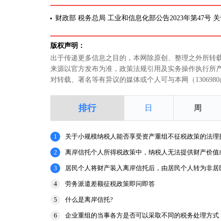
财政部 税务总局 工业和信息化部公告2023年第47号
版权声明：
出于传递更多信息之目的，本网除原创、整理之外所转
来源以官方发布为准，政策法规引用及实务操作执行所
对转载、署名等有异议的媒体或个人可与本网（1306980
排行
日
周
1
关于小规模纳税人能否享受资产重组不征税政策的法理
2
离岸信托个人所得税政策中，纳税人无法提供财产价值
3
居民个人将财产装入离岸信托后，由居民个人转为非居
申报表和涉
4
劳务派遣差额征税政策即问即答
5
什么是离岸信托?
6
企业重组的当事各方是否可以采取不同的税务处理方式