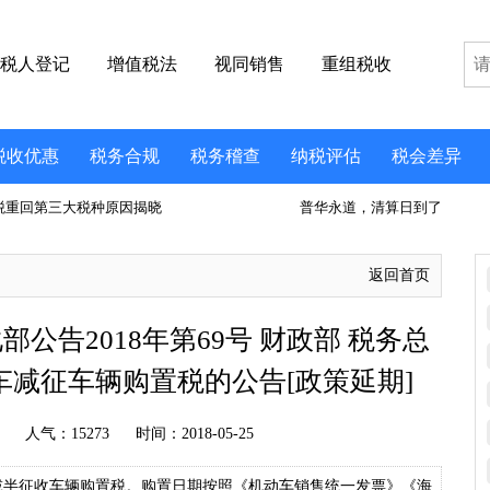
税人登记
增值税法
视同销售
重组税收
税收优惠
税务合规
税务稽查
纳税评估
税会差异
税重回第三大税种原因揭晓
普华永道，清算日到了
返回首页
公告2018年第69号 财政部 税务总
车减征车辆购置税的公告[政策延期]
人气：
15273
时间：2018-05-25
置挂车减半征收车辆购置税。购置日期按照《机动车销售统一发票》《海