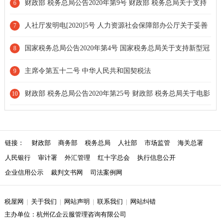
经销等若干增值税征管问题的公告
财政部 税务总局公告2020年第9号 财政部 税务总局关于支持
6
新型冠状病毒感染的肺炎疫情防控有关捐赠税收政策的公告[延长
人社厅发明电[2020]5号 人力资源社会保障部办公厅关于妥善
7
期限]
处理新型冠状病毒感染的肺炎疫情防控期间劳动关系问题的通知
国家税务总局公告2020年第4号 国家税务总局关于支持新型冠
8
状病毒感染的肺炎疫情防控有关税收征收管理事项的公告[条款废
主席令第五十二号 中华人民共和国契税法
9
止]
财政部 税务总局公告2020年第25号 财政部 税务总局关于电影
10
等行业税费支持政策的公告[延长期限]
链接：
财政部
商务部
税务总局
人社部
市场监管
海关总署
人民银行
审计署
外汇管理
红十字总会
执行信息公开
企业信用公示
裁判文书网
司法案例网
税屋网
|
关于我们
|
网站声明
|
联系我们
|
网站纠错
主办单位：杭州亿企云服管理咨询有限公司