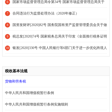
国家市场监督管理总局令第34号 国家市场监督管理总局关于
6
修改和废止部分规章的决定
合同违法行为监督处理办法（2020年修正）
7
国资发财评[2020]82号 国务院国有资产监督管理委员会关于做
8
好2020年度地方企业国有资产统计及报表编制工作的通知
税总发[2020]74号 国家税务总局关于印发《全面推行税务证明
9
事项告知承诺制实施方案》的通知
银发[2020]330号 中国人民银行等6部门关于进一步优化跨境人
10
民币政策支持稳外贸稳外资的通知
税收基本法规
货物和劳务税
中华人民共和国增值税暂行条例
中华人民共和国增值税暂行条例实施细则