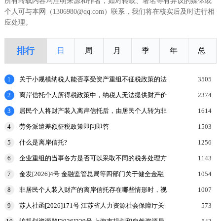
所有转载内容均注明来源和作者，如对转载、署名等有异议的媒体或
个人可与本网（1306980@qq.com）联系，我们将在核实后及时进行相
应处理。
排行
日
周
月
季
年
总
1
关于小规模纳税人能否享受资产重组不征税政策的法
3505
理探讨
2
离岸信托个人所得税政策中，纳税人无法提供财产价
2374
值或提供的财产价值不合理的，如何处理？
3
居民个人将财产装入离岸信托后，由居民个人转为非
1614
居民个人的，申报缴纳个人所得税时，应当报送什么
4
劳务派遣差额征税政策即问即答
1503
申报表和涉
5
什么是离岸信托?
1256
6
企业重组的当事各方是否可以采取不同的税务处理方
1143
式？
7
金发[2026]4号 金融监管总局等四部门关于健全金融
1054
机构治理的实施意见
8
非居民个人装入财产的离岸信托存在哪些情形时，视
1007
为向有关联关系的居民个人分配收益，该居民个人按
9
苏人社函[2026]171号 江苏省人力资源社会保障厅关
573
规定申报
于加强高温天气劳动者权益保障工作的通知