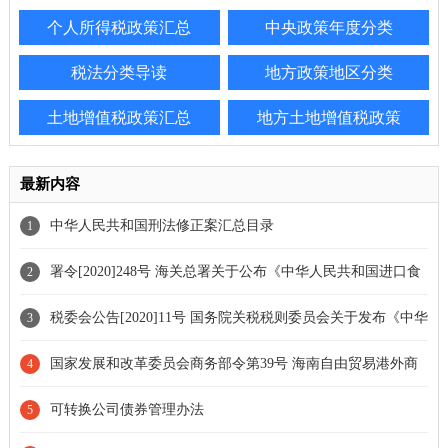
个人所得税政策汇总
中央政策年度分类
税法分类导读
地方政策地区分类
土地增值税政策汇总
地方土地增值税政策
最新内容
中华人民共和国刑法修正案汇总目录
1
署令[2020]248号 海关总署关于公布《中华人民共和国进口食
2
品境外生产企业注册管理规定》的令
税委会公告[2020]11号 国务院关税税则委员会关于发布《中华
3
人民共和国进出口税则（2021）》的公告
国家发展和改革委员会商务部令第39号 海南自由贸易港外商
4
投资准入特别管理措施[负面清单][2020年版]
可转换公司债券管理办法
5