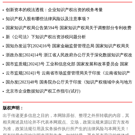
创新资本的税法透视：企业知识产权出资的税务考量
知识产权入股有哪些法律风险以及注意事项？
国家知识产权局公告第594号 国家知识产权局关于调整部分专利收费
标准和减缴政策的公告
新《公司法》下知识产权出资涉税问题分析
国知办发运字[2024]16号 国家金融监督管理总局 国家知识产权局关
于在银行业金融机构全面开展知识产权质押登记全流程无纸化办理的
浙政办发[2024]14号 浙江省人民政府办公厅关于深化数据知识产权改
通知
革推动高质量发展的意见
国市监质规[2024]3号 工业和信息化部 国家发展和改革委员会 国家
市场监督管理总局 国家知识产权局 科学技术部关于印发《中国首台
云市监规[2024]1号 云南省市场监督管理局关于印发《云南省知识产
[套]重
权质押融资补助办法(试行)》的通知
国办发[2023]48号 国务院办公厅关于印发《知识产权领域中央与地方
财政事权和支出责任划分改革方案》的通知
北京市企业数据知识产权工作指引(试行)
版权声明：
出于传递更多信息之目的，本网除原创、整理之外所转载的内容，其
相关阐述及结论并不代表本网观点、立场，政策法规来源以官方发布
为准，政策法规引用及实务操作执行所产生的法律风险与本网无关！