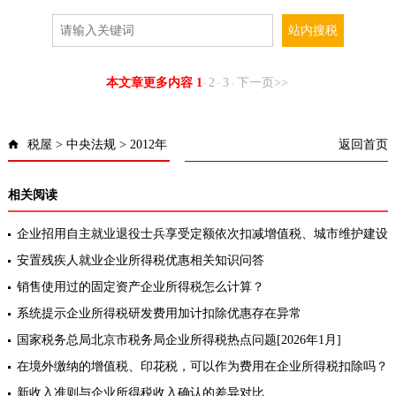
本文章更多内容
:
1
-
2
-
3
-
下一页>>
税屋
>
中央法规
>
2012年
返回首页
相关阅读
企业招用自主就业退役士兵享受定额依次扣减增值税、城市维护建设
税、教育费附加、地方教育附加和企业所得税优惠，能否同时享受其
安置残疾人就业企业所得税优惠相关知识问答
他扶持就
销售使用过的固定资产企业所得税怎么计算？
系统提示企业所得税研发费用加计扣除优惠存在异常
国家税务总局北京市税务局企业所得税热点问题[2026年1月]
在境外缴纳的增值税、印花税，可以作为费用在企业所得税扣除吗？
新收入准则与企业所得税收入确认的差异对比