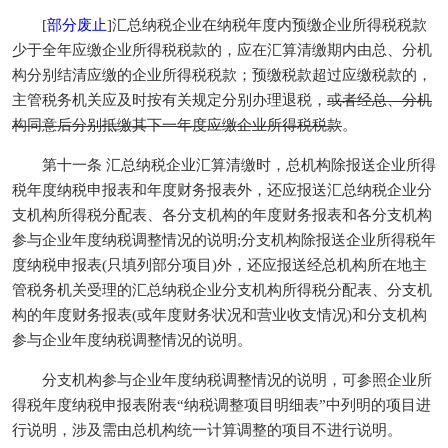
[
部分废止
]汇总纳税企业在纳税年度内预缴企业所得税税款
少于全年应缴企业所得税税款的，应在汇算清缴期内由总、分机
构分别结清应缴的企业所得税税款；预缴税款超过应缴税款的，
主管税务机关应及时按有关规定分别办理退税，
或者经总、分机
构同意后分别抵缴其下一年度应缴企业所得税税款
。
第十一条 汇总纳税企业汇算清缴时，总机构除报送企业所得
税年度纳税申报表和年度财务报表外，还应报送汇总纳税企业分
支机构所得税分配表、各分支机构的年度财务报表和各分支机构
参与企业年度纳税调整情况的说明;分支机构除报送企业所得税年
度纳税申报表(只填列部分项目)外，还应报送经总机构所在地主
管税务机关受理的汇总纳税企业分支机构所得税分配表、分支机
构的年度财务报表(或年度财务状况和营业收支情况)和分支机构
参与企业年度纳税调整情况的说明。
分支机构参与企业年度纳税调整情况的说明，可参照企业所
得税年度纳税申报表附表“纳税调整项目明细表”中列明的项目进
行说明，涉及需由总机构统一计算调整的项目不进行说明。