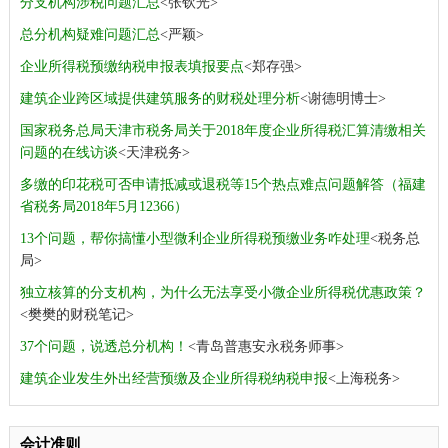
分支机构涉税问题汇总
<张钦光>
总分机构疑难问题汇总
<严颖>
企业所得税预缴纳税申报表填报要点
<郑存强>
建筑企业跨区域提供建筑服务的财税处理分析
<谢德明博士>
国家税务总局天津市税务局关于2018年度企业所得税汇算清缴相关
问题的在线访谈
<天津税务>
多缴的印花税可否申请抵减或退税等15个热点难点问题解答（福建
省税务局2018年5月12366）
13个问题，帮你搞懂小型微利企业所得税预缴业务咋处理
<税务总
局>
独立核算的分支机构，为什么无法享受小微企业所得税优惠政策？
<樊樊的财税笔记>
37个问题，说透总分机构！
<青岛普惠安永税务师事>
建筑企业发生外出经营预缴及企业所得税纳税申报
<上海税务>
会计准则