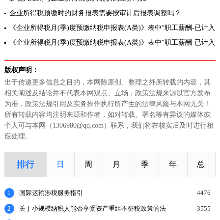
企业所得税预缴时的财务报表需要按审计后报表调整吗？
《企业所得税月(季)度预缴纳税申报表(A类)》表中“职工薪酬-已计入
成本费用的职工薪酬”和“职工薪酬-实际支付给职工的应付职工薪酬”应
《企业所得税月(季)度预缴纳税申报表(A类)》表中“职工薪酬-已计入
成本费用的职工薪酬”和“职工薪酬-实际支付给职工的应付职工薪酬”是
版权声明：
出于传递更多信息之目的，本网除原创、整理之外所转载的内容，其
相关阐述及结论并不代表本网观点、立场，政策法规来源以官方发布
为准，政策法规引用及实务操作执行所产生的法律风险与本网无关！
所有转载内容均注明来源和作者，如对转载、署名等有异议的媒体或
个人可与本网（1306980@qq.com）联系，我们将在核实后及时进行相
应处理。
排行
日
周
月
季
年
总
1
国际运输涉税服务指引
4476
2
关于小规模纳税人能否享受资产重组不征税政策的法
3555
理探讨