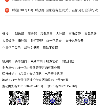
《企业安全生产费用提取和使用管理办法》的通知[全文废止]
财税[2012]38号 财政部 国家税务总局关于在部分行业试行农
10
产品增值税进项税额核定扣除办法的通知[扣除率调整][延续执行]
链接：
财政部
商务部
税务总局
人社部
市场监管
海关总署
人民银行
审计署
外汇管理
红十字总会
执行信息公开
企业信用公示
裁判文书网
司法案例网
税屋网
|
关于我们
|
网站声明
|
联系我们
|
网站纠错
主办单位：杭州亿企云服管理咨询有限公司
运行维护：《税屋》知识团队 电子营业执照
地址：杭州市滨江区浦沿街道西浦路1015号706室
浙公网安备33010802012426号
浙ICP备2022015916号