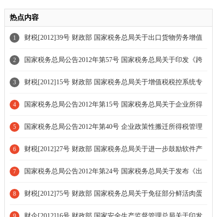
热点内容
财税[2012]39号 财政部 国家税务总局关于出口货物劳务增值
1
税和消费税政策的通知[全文废止]
国家税务总局公告2012年第57号 国家税务总局关于印发《跨
2
地区经营汇总纳税企业所得税征收管理办法》的公告[部分废止]
财税[2012]15号 财政部 国家税务总局关于增值税税控系统专
3
用设备和技术维护费用抵减增值税税额有关政策的通知[条款失效]
国家税务总局公告2012年第15号 国家税务总局关于企业所得
4
税应纳税所得额若干税务处理问题的公告[条款失效]
国家税务总局公告2012年第40号 企业政策性搬迁所得税管理
5
办法[条款失效]
财税[2012]27号 财政部 国家税务总局关于进一步鼓励软件产
6
业和集成电路产业发展企业所得税政策的通知[条款失效]
国家税务总局公告2012年第24号 国家税务总局关于发布《出
7
口货物劳务增值税和消费税管理办法》的公告[全文废止]
财税[2012]75号 财政部 国家税务总局关于免征部分鲜活肉蛋
8
产品流通环节增值税政策的通知[条款废止]
财企[2012]16号 财政部 国家安全生产监督管理总局关于印发
9