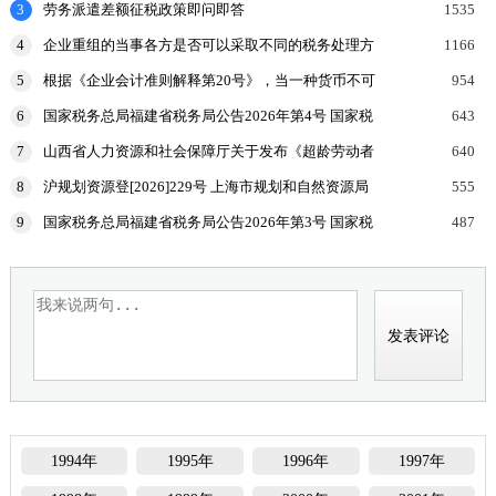
3
劳务派遣差额征税政策即问即答
1535
4
企业重组的当事各方是否可以采取不同的税务处理方
1166
式？
5
根据《企业会计准则解释第20号》，当一种货币不可
954
兑换为另一种货币时，企业可采用其他目的下的可观
6
国家税务总局福建省税务局公告2026年第4号 国家税
643
察汇率、
务总局福建省税务局关于调整《税收缴款书(出口货
7
山西省人力资源和社会保障厅关于发布《超龄劳动者
640
物劳
用工协议参考文本》的公告
8
沪规划资源登[2026]229号 上海市规划和自然资源局
555
国家税务总局上海市税务局等部门关于印发《企业购
9
国家税务总局福建省税务局公告2026年第3号 国家税
487
置
务总局福建省税务局关于开展增值税及附加税费申报
试点
1994年
1995年
1996年
1997年