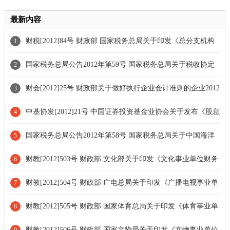
最新内容
财税[2012]84号 财政部 国家税务总局关于印发《总分支机构
1
试点纳税人增值税计算缴纳暂行办法》的通知[全文废止]
国家税务总局公告2012年第59号 国家税务总局关于税收协定
2
中财产收益条款有关问题的公告
财会[2012]25号 财政部关于做好执行企业会计准则的企业2012
3
年年报工作的通知
中基协发[2012]21号 中国证券投资基金业协会关于发布《股息
4
红利差别化纳税会计核算细则》的通知
国家税务总局公告2012年第58号 国家税务总局关于中国海洋
5
石油总公司使用的“成品油配置计划表”有关印花税问题的公告
财教[2012]503号 财政部 文化部关于印发《文化事业单位财务
6
制度》的通知[全文废止]
财教[2012]504号 财政部 广电总局关于印发《广播电视事业单
7
位财务制度》的通知[全文废止]
财教[2012]505号 财政部 国家体育总局关于印发《体育事业单
8
位财务制度》的通知[全文废止]
财教[2012]506号 财政部 国家文物局关于印发《文物事业单位