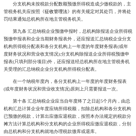
分支机构未按税款分配数额预缴所得税造成少缴税款的，主
管税务机关应按照《
征收管理法
》的有关规定对其处罚，并将处
罚结果通知总机构所在地主管税务机关。
第九条 汇总纳税企业预缴申报时，总机构除报送企业所得税
预缴申报表和企业当期财务报表外，还应报送汇总纳税企业分支
机构所得税分配表和各分支机构上一年度的年度财务报表(或年
度财务状况和营业收支情况);分支机构除报送企业所得税预缴申
报表(只填列部分项目)外，还应报送经总机构所在地主管税务机
关受理的汇总纳税企业分支机构所得税分配表。
在一个纳税年度内，各分支机构上一年度的年度财务报表
(或年度财务状况和营业收支情况)原则上只需要报送一次。
第十条 汇总纳税企业应当自年度终了之日起5个月内，由总
机构汇总计算企业年度应纳所得税额，扣除总机构和各分支机构
已预缴的税款，计算出应缴应退税款，按照本办法规定的税款分
摊方法计算总机构和分支机构的企业所得税应缴应退税款，分别
由总机构和分支机构就地办理税款缴库或退库。