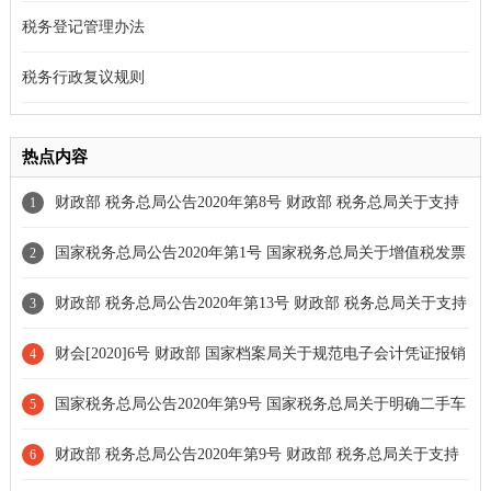
税务登记管理办法
税务行政复议规则
热点内容
财政部 税务总局公告2020年第8号 财政部 税务总局关于支持
1
新型冠状病毒感染的肺炎疫情防控有关税收政策的公告[延长期限]
国家税务总局公告2020年第1号 国家税务总局关于增值税发票
2
综合服务平台等事项的公告
财政部 税务总局公告2020年第13号 财政部 税务总局关于支持
3
个体工商户复工复业增值税政策的公告[全文失效]
财会[2020]6号 财政部 国家档案局关于规范电子会计凭证报销
4
入账归档的通知
国家税务总局公告2020年第9号 国家税务总局关于明确二手车
5
经销等若干增值税征管问题的公告
财政部 税务总局公告2020年第9号 财政部 税务总局关于支持
6