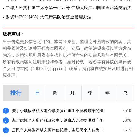
入打好污染防治攻坚战行动方案》的通知
中华人民共和国主席令第一〇四号 中华人民共和国噪声污染防治法
财资环[2021]46号 大气污染防治资金管理办法
版权声明：
出于传递更多信息之目的，本网除原创、整理之外所转载的内容，其
相关阐述及结论并不代表本网观点、立场，政策法规来源以官方发布
为准，政策法规引用及实务操作执行所产生的法律风险与本网无关！
所有转载内容均注明来源和作者，如对转载、署名等有异议的媒体或
个人可与本网（1306980@qq.com）联系，我们将在核实后及时进行相
应处理。
排行
日
周
月
季
年
总
1
关于小规模纳税人能否享受资产重组不征税政策的法
3510
理探讨
2
离岸信托个人所得税政策中，纳税人无法提供财产价
2376
值或提供的财产价值不合理的，如何处理？
3
居民个人将财产装入离岸信托后，由居民个人转为非
1615
居民个人的，申报缴纳个人所得税时，应当报送什么