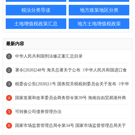
税法分类导读
地方政策地区分类
土地增值税政策汇总
地方土地增值税政策
最新内容
中华人民共和国刑法修正案汇总目录
1
署令[2020]248号 海关总署关于公布《中华人民共和国进口食
2
品境外生产企业注册管理规定》的令
税委会公告[2020]11号 国务院关税税则委员会关于发布《中华
3
人民共和国进出口税则（2021）》的公告
国家发展和改革委员会商务部令第39号 海南自由贸易港外商
4
投资准入特别管理措施[负面清单][2020年版]
可转换公司债券管理办法
5
国家市场监督管理总局令第34号 国家市场监督管理总局关于
6