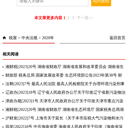
本文章更多内容
:
1
-
2
-
3
-
下一页>>
税屋
>
中央法规
>
2020年
返回首页
相关阅读
湘财税[2023]20号 湖南省财政厅 湖南省发展和改革委员会 湖南省生
态环境厅关于明确湖南省主要污染物排污权有偿使用收费标准政府收
财政部 税务总局 国家发展改革委 生态环境部公告2023年第38号 财
储和出
政部 税务总局 国家发展改革委 生态环境部关于从事污染防治的第三
法释[2023]7号 最高人民法院 最高人民检察院关于办理环境污染刑事
方企业
案件适用法律若干问题的解释[条款修订]
辽政办[2023]18号 辽宁省人民政府办公厅关于印发辽宁省新污染物治
理工作方案的通知
津政办规[2023]1号 天津市人民政府办公厅关于印发天津市重点污染
物排放总量控制管理办法(试行)的通知
湘财税[2022]20号 湖南省财政厅 湖南省生态环境厅 国家税务总局湖
南省税务局关于印发《湖南省主要污染物排污权有偿使用收入征收使
沪财发[2022]7号 上海市关于延长《关于本市应税大气污染物和水污
用管理
染物环境保护税适用税额标准等有关问题的通知》有效期的通知
琼发[2022]18号 中共海南省委 海南省人民政府关于印发《海南省深