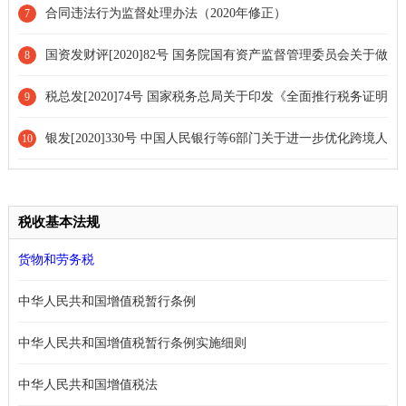
修改和废止部分规章的决定
合同违法行为监督处理办法（2020年修正）
7
国资发财评[2020]82号 国务院国有资产监督管理委员会关于做
8
好2020年度地方企业国有资产统计及报表编制工作的通知
税总发[2020]74号 国家税务总局关于印发《全面推行税务证明
9
事项告知承诺制实施方案》的通知
银发[2020]330号 中国人民银行等6部门关于进一步优化跨境人
10
民币政策支持稳外贸稳外资的通知
税收基本法规
货物和劳务税
中华人民共和国增值税暂行条例
中华人民共和国增值税暂行条例实施细则
中华人民共和国增值税法