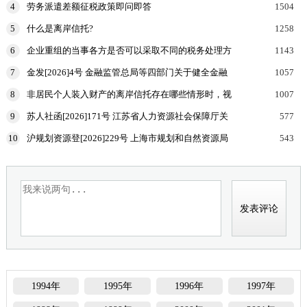
4
劳务派遣差额征税政策即问即答
1504
申报表和涉
5
什么是离岸信托?
1258
6
企业重组的当事各方是否可以采取不同的税务处理方
1143
式？
7
金发[2026]4号 金融监管总局等四部门关于健全金融
1057
机构治理的实施意见
8
非居民个人装入财产的离岸信托存在哪些情形时，视
1007
为向有关联关系的居民个人分配收益，该居民个人按
9
苏人社函[2026]171号 江苏省人力资源社会保障厅关
577
规定申报
于加强高温天气劳动者权益保障工作的通知
10
沪规划资源登[2026]229号 上海市规划和自然资源局
543
国家税务总局上海市税务局等部门关于印发《企业购
置
1994年
1995年
1996年
1997年