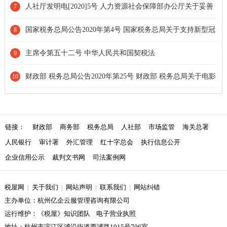
新型冠状病毒感染的肺炎疫情防控有关捐赠税收政策的公告[延长
人社厅发明电[2020]5号 人力资源社会保障部办公厅关于妥善
7
期限]
处理新型冠状病毒感染的肺炎疫情防控期间劳动关系问题的通知
国家税务总局公告2020年第4号 国家税务总局关于支持新型冠
8
状病毒感染的肺炎疫情防控有关税收征收管理事项的公告[条款废
主席令第五十二号 中华人民共和国契税法
9
止]
财政部 税务总局公告2020年第25号 财政部 税务总局关于电影
10
等行业税费支持政策的公告[延长期限]
链接：
财政部
商务部
税务总局
人社部
市场监管
海关总署
人民银行
审计署
外汇管理
红十字总会
执行信息公开
企业信用公示
裁判文书网
司法案例网
税屋网
|
关于我们
|
网站声明
|
联系我们
|
网站纠错
主办单位：杭州亿企云服管理咨询有限公司
运行维护：《税屋》知识团队 电子营业执照
地址：杭州市滨江区浦沿街道西浦路1015号706室