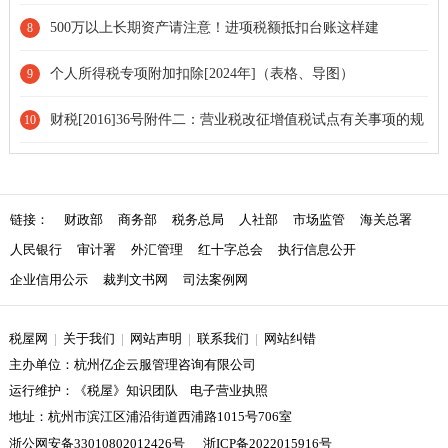
所得 2024年）
500万以上长期资产请注意！进项税额抵扣台账这样建
8
个人所得税专项附加扣除[2024年]（表格、导图）
9
财税[2016]36号附件二：营业税改征增值税试点有关事项的规
10
定[条款修改]
链接：
财政部
商务部
税务总局
人社部
市场监管
海关总署
人民银行
审计署
外汇管理
红十字总会
执行信息公开
企业信用公示
裁判文书网
司法案例网
税屋网
|
关于我们
|
网站声明
|
联系我们
|
网站纠错
主办单位：杭州亿企云服管理咨询有限公司
运行维护：《税屋》知识团队 电子营业执照
地址：杭州市滨江区浦沿街道西浦路1015号706室
浙公网安备33010802012426号
浙ICP备2022015916号