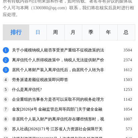
所有转载内容均注明来源和作者，如对转载、署名等有异议的媒体或
个人可与本网（1306980@qq.com）联系，我们将在核实后及时进行相
应处理。
排行
日
周
月
季
年
总
1
关于小规模纳税人能否享受资产重组不征税政策的法
3504
理探讨
2
离岸信托个人所得税政策中，纳税人无法提供财产价
2374
值或提供的财产价值不合理的，如何处理？
3
居民个人将财产装入离岸信托后，由居民个人转为非
1612
居民个人的，申报缴纳个人所得税时，应当报送什么
4
劳务派遣差额征税政策即问即答
1503
申报表和涉
5
什么是离岸信托?
1253
6
企业重组的当事各方是否可以采取不同的税务处理方
1142
式？
7
金发[2026]4号 金融监管总局等四部门关于健全金融
1054
机构治理的实施意见
8
非居民个人装入财产的离岸信托存在哪些情形时，视
1007
为向有关联关系的居民个人分配收益，该居民个人按
9
苏人社函[2026]171号 江苏省人力资源社会保障厅关
573
规定申报
于加强高温天气劳动者权益保障工作的通知