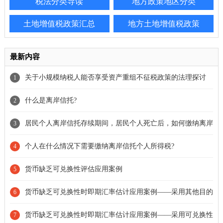
税法分类导读
地方政策地区分类
土地增值税政策汇总
地方土地增值税政策
最新内容
关于小规模纳税人能否享受资产重组不征税政策的法理探讨
1
什么是离岸信托?
2
居民个人离岸信托存续期间，居民个人死亡后，如何缴纳离岸
3
信托个人所得税?
个人在什么情况下需要缴纳离岸信托个人所得税?
4
货币缺乏可兑换性评估应用案例
5
货币缺乏可兑换性时即期汇率估计应用案例——采用其他目的
6
下的可观察汇率
货币缺乏可兑换性时即期汇率估计应用案例——采用可兑换性
7