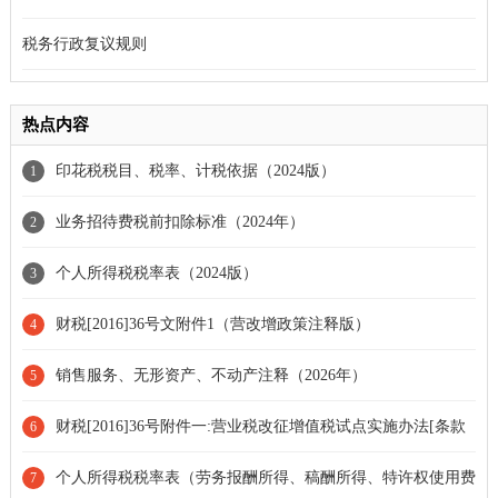
税务行政复议规则
热点内容
印花税税目、税率、计税依据（2024版）
1
业务招待费税前扣除标准（2024年）
2
个人所得税税率表（2024版）
3
财税[2016]36号文附件1（营改增政策注释版）
4
销售服务、无形资产、不动产注释（2026年）
5
财税[2016]36号附件一:营业税改征增值税试点实施办法[条款
6
失效]
个人所得税税率表（劳务报酬所得、稿酬所得、特许权使用费
7