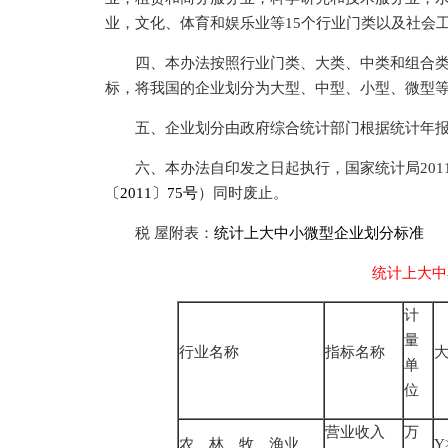
业，文化、体育和娱乐业等15个行业门类以及社会
四、本办法按照行业门类、大类、中类和组合类
标，将我国的企业划分为大型、中型、小型、微型
五、企业划分由政府综合统计部门根据统计年报
六、本办法自印发之日起执行，国家统计局201
〔2011〕75号
）同时废止。
税 屋附表：
统计上大中小微型企业划分标准
统计上大中
计
量
行业名称
指标名称
单
位
营业收入
万
农、林、牧、渔业
Y