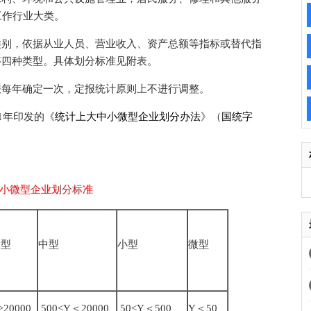
工作行业大类。
别，依据从业人员、营业收入、资产总额等指标或替代指
等四种类型。具体划分标准见附表。
每年确定一次，定报统计原则上不进行调整。
1年印发的《
统计上大中小微型企业划分办法
》（
国统字
小微型企业划分标准
大型
中型
小型
微型
≥20000
500≤Y＜20000
50≤Y＜500
Y＜50