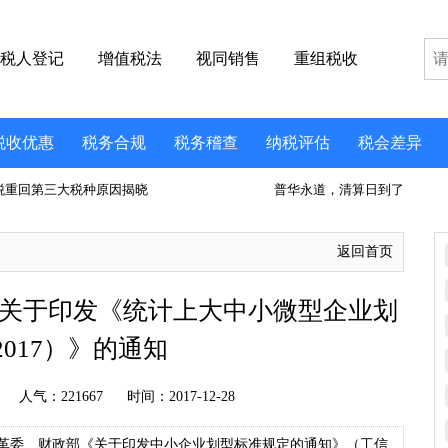
税人登记
增值税法
视同销售
重组税收
税收优惠
税务合规
税务稽查
纳税评估
税会差异
税重回第三大税种原因揭晓
普华永道，清算日到了
返回首页
统计局关于印发《统计上大中小微型企业划
017）》的通知
人气：
221667
时间：2017-12-28
革委、财政部《关于印发中小企业划型标准规定的通知》（工信