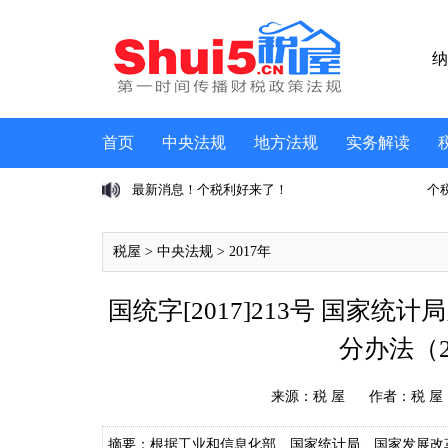
纳
首页
中央法规
地方法规
实务解读
息、个税成第三大税
最新消息！个税利好来了！
个
税屋
>
中央法规
>
2017年
国统字[2017]213号 国家
分办法（2
来源：
税 屋
作者：税 屋
摘要：根据工业和信息化部、国家统计局、国家发展改