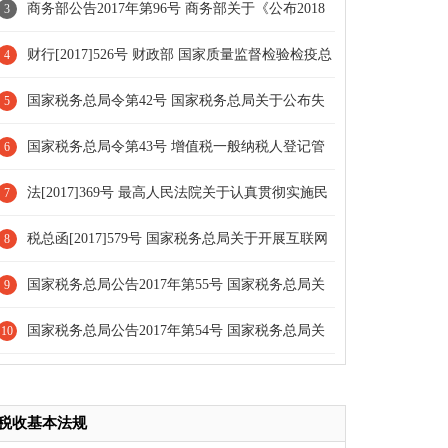
银行 中国银行业监督管理委员会关于印发《土地储备
商务部公告2017年第96号 商务部关于《公布2018
3
管理办法》的通知
年货物进口许可证发证目录》的公告
财行[2017]526号 财政部 国家质量监督检验检疫总
4
局关于印发《国家棉花公证检验经费管理办法》的通知
国家税务总局令第42号 国家税务总局关于公布失
5
[全文废止]
效废止的税务部门规章和税收规范性文件目录的决定
国家税务总局令第43号 增值税一般纳税人登记管
6
理办法[全文废止]
法[2017]369号 最高人民法院关于认真贯彻实施民
7
事诉讼法及相关司法解释有关规定的通知
税总函[2017]579号 国家税务总局关于开展互联网
8
物流平台企业代开增值税专用发票试点工作的通知[全
国家税务总局公告2017年第55号 国家税务总局关
9
文废止]
于发布《货物运输业小规模纳税人申请代开增值税专用
国家税务总局公告2017年第54号 国家税务总局关
10
发票管理办法》的公告[条款废止]
于发布《中华人民共和国企业所得税年度纳税申报表
（A类，2017年版）》的公告[部分废止]
税收基本法规