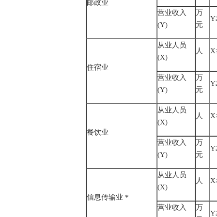
邮政业
营业收入
万
Y
(Y)
元
从业人员
人
X
(X)
住宿业
营业收入
万
Y
(Y)
元
从业人员
人
X
(X)
餐饮业
营业收入
万
Y
(Y)
元
从业人员
人
X
(X)
信息传输业 *
营业收入
万
Y