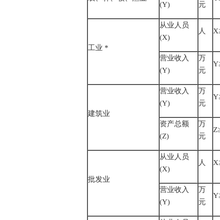
(Y)
元
从业人员
人
X
(X)
工业 *
营业收入
万
Y
(Y)
元
营业收入
万
Y
(Y)
元
建筑业
资产总额
万
Z
(Z)
元
从业人员
人
X
(X)
批发业
营业收入
万
Y
(Y)
元