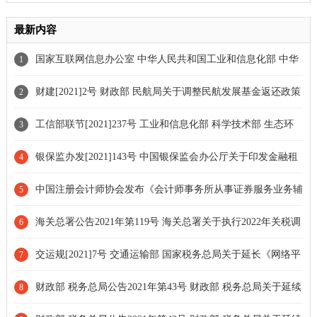
最新内容
国家互联网信息办公室 中华人民共和国工业和信息化部 中华
1
人民共和国公安部 国家市场监督管理总局令第9号 互联网信息服务
财建[2021]2号 财政部 民航局关于调整民航发展基金返还政策
2
算法推荐管理规定
的通知
工信部联节[2021]237号 工业和信息化部 科学技术部 生态环
3
境部关于印发环保装备制造业高质量发展行动计划(2022-2025年)的
银保监办发[2021]143号 中国银保监会办公厅关于印发金融租
4
通知
赁公司项目公司管理办法的通知
中国注册会计师协会发布《会计师事务所从事证券服务业务辅
5
导读本(2021年)》
海关总署公告2021年第119号 海关总署关于执行2022年关税调
6
整方案的公告
交运规[2021]7号 交通运输部 国家税务总局关于延长《网络平
7
台道路货物运输经营管理暂行办法》有效期的公告
财政部 税务总局公告2021年第43号 财政部 税务总局关于延续
8