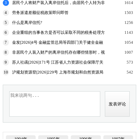
3
居民个人将财产装入离岸信托后，由居民个人转为非
1614
居民个人的，申报缴纳个人所得税时，应当报送什么
4
劳务派遣差额征税政策即问即答
1503
申报表和涉
5
什么是离岸信托?
1256
6
企业重组的当事各方是否可以采取不同的税务处理方
1143
式？
7
金发[2026]4号 金融监管总局等四部门关于健全金融
1054
机构治理的实施意见
8
非居民个人装入财产的离岸信托存在哪些情形时，视
1007
为向有关联关系的居民个人分配收益，该居民个人按
9
苏人社函[2026]171号 江苏省人力资源社会保障厅关
573
规定申报
于加强高温天气劳动者权益保障工作的通知
10
沪规划资源登[2026]229号 上海市规划和自然资源局
542
国家税务总局上海市税务局等部门关于印发《企业购
置