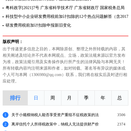
粤科政字[2021]7号 广东省科学技术厅 广东省财政厅 国家税务总局
广东省税务局关于印发《关于深入推进企业研发费用税前加计扣除政
科技型中小企业研发费用税前加计扣除的12个热点问题解答（含2017
策落实
年版企业所得税年度申报表填报CASE）
研发费用税前加计扣除申报新旧变化
版权声明：
出于传递更多信息之目的，本网除原创、整理之外所转载的内容，其
相关阐述及结论并不代表本网观点、立场，政策法规来源以官方发布
为准，政策法规引用及实务操作执行所产生的法律风险与本网无关！
所有转载内容均注明来源和作者，如对转载、署名等有异议的媒体或
个人可与本网（1306980@qq.com）联系，我们将在核实后及时进行相
应处理。
排行
日
周
月
季
年
总
1
关于小规模纳税人能否享受资产重组不征税政策的法
3506
理探讨
2
离岸信托个人所得税政策中，纳税人无法提供财产价
2374
值或提供的财产价值不合理的，如何处理？