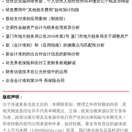
合伙企业减持限售股，个人合伙人按经营所得补缴近亿个税及滞纳金
研发费用中“其他相关费用”如何加计扣除
股份支付准则应用案例（财政部）
交易性金融资产会计与税务处理差异分析
厦门市地方税务局公告2016年第2号 厦门市地方税务局关于调整房产
税及城镇土地使用税纳税申报期限的公告[全文废止]
新《会计准则》和《应用指南》的侧重点与匹配性分析
新会计准则的出台对会计信息的影响分析
补充养老保险和应付工资财务新规解读
财务估值技术在公允价值中的运用
企业会计准则第26号 再保险合同
版权声明：
出于传递更多信息之目的，本网除原创、整理之外所转载的内容，其
相关阐述及结论并不代表本网观点、立场，政策法规来源以官方发布
为准，政策法规引用及实务操作执行所产生的法律风险与本网无关！
所有转载内容均注明来源和作者，如对转载、署名等有异议的媒体或
个人可与本网（1306980@qq.com）联系，我们将在核实后及时进行相