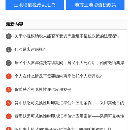
土地增值税政策汇总
地方土地增值税政策
最新内容
关于小规模纳税人能否享受资产重组不征税政策的法理探讨
1
什么是离岸信托?
2
居民个人离岸信托存续期间，居民个人死亡后，如何缴纳离岸
3
信托个人所得税?
个人在什么情况下需要缴纳离岸信托个人所得税?
4
货币缺乏可兑换性评估应用案例
5
货币缺乏可兑换性时即期汇率估计应用案例——采用其他目的
6
下的可观察汇率
货币缺乏可兑换性时即期汇率估计应用案例——采用可兑换性
7
恢复后的首个汇率
听起来土掉渣的“先分后税”与高大上的信托和资管产品
8