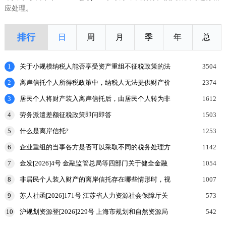
应处理。
排行
日
周
月
季
年
总
1
关于小规模纳税人能否享受资产重组不征税政策的法
3504
理探讨
2
离岸信托个人所得税政策中，纳税人无法提供财产价
2374
值或提供的财产价值不合理的，如何处理？
3
居民个人将财产装入离岸信托后，由居民个人转为非
1612
居民个人的，申报缴纳个人所得税时，应当报送什么
4
劳务派遣差额征税政策即问即答
1503
申报表和涉
5
什么是离岸信托?
1253
6
企业重组的当事各方是否可以采取不同的税务处理方
1142
式？
7
金发[2026]4号 金融监管总局等四部门关于健全金融
1054
机构治理的实施意见
8
非居民个人装入财产的离岸信托存在哪些情形时，视
1007
为向有关联关系的居民个人分配收益，该居民个人按
9
苏人社函[2026]171号 江苏省人力资源社会保障厅关
573
规定申报
于加强高温天气劳动者权益保障工作的通知
10
沪规划资源登[2026]229号 上海市规划和自然资源局
542
国家税务总局上海市税务局等部门关于印发《企业购