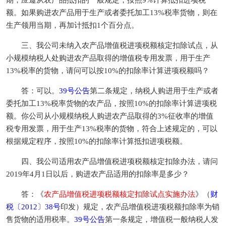
期，应遵从农产品抵扣的一般规定，按照9%计算抵扣进项税
额。如果购进农产品用于生产或者委托加工13%税率货物，则在
生产领用当期，再加计抵扣1个百分点。
三、我公司未纳入农产品增值税进项税额核定扣除试点，从
小规模纳税人处购进农产品取得的增值税专用发票，用于生产
13%税率的货物，请问可以按10%的扣除率计算进项税额吗？
答：可以。
39号公告
第二条规定，纳税人购进用于生产或者
委托加工13%税率货物的农产品，按照10%的扣除率计算进项税
额。你公司从小规模纳税人购进农产品取得的3%征收率的增值
税专用发票，用于生产13%税率的货物，符合上述规定的，可以
根据规定程序，按照10%的扣除率计算抵扣进项税额。
四、我公司适用农产品增值税进项税额核定扣除办法，请问
2019年4月1日以后，购进农产品适用的扣除率是多少？
答：《
农产品增值税进项税额核定扣除试点实施办法
》（
财
税〔2012〕38号
印发）规定，农产品增值税进项税额扣除率为销
售货物的适用税率。
39号公告
第一条规定，增值税一般纳税人发