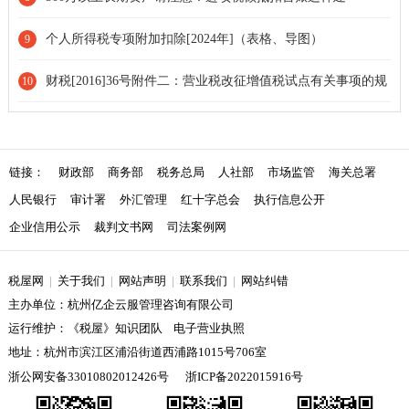
个人所得税专项附加扣除[2024年]（表格、导图）
9
财税[2016]36号附件二：营业税改征增值税试点有关事项的规
10
定[条款修改]
链接：
财政部
商务部
税务总局
人社部
市场监管
海关总署
人民银行
审计署
外汇管理
红十字总会
执行信息公开
企业信用公示
裁判文书网
司法案例网
税屋网
|
关于我们
|
网站声明
|
联系我们
|
网站纠错
主办单位：杭州亿企云服管理咨询有限公司
运行维护：《税屋》知识团队 电子营业执照
地址：杭州市滨江区浦沿街道西浦路1015号706室
浙公网安备33010802012426号
浙ICP备2022015916号