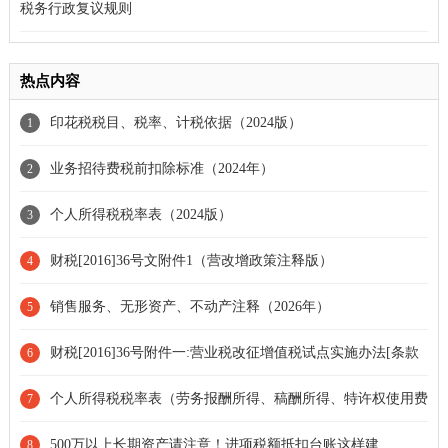
税务行政复议规则
热点内容
印花税税目、税率、计税依据（2024版）
1
业务招待费税前扣除标准（2024年）
2
个人所得税税率表（2024版）
3
财税[2016]36号文附件1（营改增政策注释版）
4
销售服务、无形资产、不动产注释（2026年）
5
财税[2016]36号附件一:营业税改征增值税试点实施办法[条款
6
失效]
个人所得税税率表（劳务报酬所得、稿酬所得、特许权使用费
7
所得 2024年）
500万以上长期资产请注意！进项税额抵扣台账这样建
8