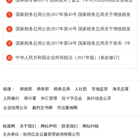
国务院令第691号 国务院关于废止《中华人民共和国营业税暂
6
行条例》和修改《中华人民共和国增值税暂行条例》的决定[条款
国家税务总局公告2017年第45号 国家税务总局关于增值税发
7
失效]
票管理若干事项的公告[条款废止]
国家税务总局公告2017年第16号 国家税务总局关于增值税发
8
票开具有关问题的公告
国家税务总局公告2017年第54号 国家税务总局关于发布《中
9
华人民共和国企业所得税年度纳税申报表（A类，2017年版）》的
中华人民共和国企业所得税法（2017年版）[条款修订]
10
公告[部分废止]
链接：
财政部
商务部
税务总局
人社部
市场监管
海关总署
人民银行
审计署
外汇管理
红十字总会
执行信息公开
企业信用公示
裁判文书网
司法案例网
税屋网
|
关于我们
|
网站声明
|
联系我们
|
网站纠错
主办单位：杭州亿企云服管理咨询有限公司