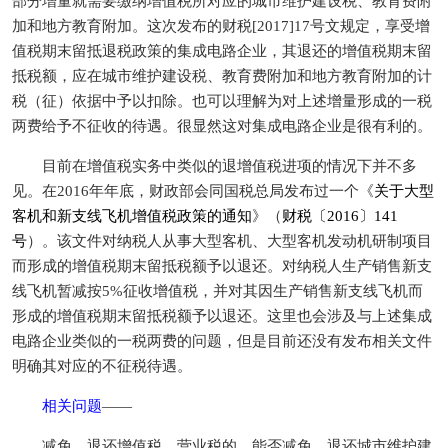
部分增量就需要缴纳增值税所对应的城市维护建设税、教育费附
加和地方教育附加。这次发布的财税[2017]17号文规定，享受增
值税期末留抵退税政策的集成电路企业，其退还的增值税期末留
抵税额，应在城市维护建设税、教育费附加和地方教育附加的计
税（征）依据中予以扣除。也可以理解为对上述增量形成的一税
两费给予不征收的待遇。很显然这对集成电路企业是很有利的。
目前在增值税实务中类似的退增值税进项的情况下并不多
见。在2016年年底，财政部会同国税总局发布过一个《
关于大型
客机和新支线飞机增值税政策的通知
》（
财税〔2016〕141
号
）。该文件对纳税人从事大型客机、大型客机发动机研制项目
而形成的增值税期末留抵税额予以退还。对纳税人生产销售新支
线飞机暂减按5%征收增值税，并对其因生产销售新支线飞机而
形成的增值税期末留抵税额予以退还。这里也会涉及与上述集成
电路企业类似的一税两费的问题，但是目前还没有发布相关文件
明确其对应的不征税待遇。
相关问题
——
减免、退还增值税、营业税的，能否减免、退还城市维护建