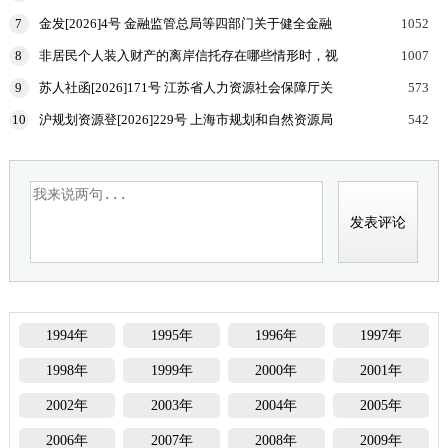
式？
7
金发[2026]4号 金融监管总局等四部门关于健全金融
1052
机构治理的实施意见
8
非居民个人装入财产的离岸信托存在哪些情形时，视
1007
为向有关联关系的居民个人分配收益，该居民个人按
9
苏人社函[2026]171号 江苏省人力资源社会保障厅关
573
规定申报
于加强高温天气劳动者权益保障工作的通知
10
沪规划资源登[2026]229号 上海市规划和自然资源局
542
国家税务总局上海市税务局等部门关于印发《企业购
置
1994年
1995年
1996年
1997年
1998年
1999年
2000年
2001年
2002年
2003年
2004年
2005年
2006年
2007年
2008年
2009年