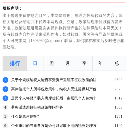
定(2020年修订)[条款修订]
版权声明：
出于传递更多信息之目的，本网除原创、整理之外所转载的内容，其
相关阐述及结论并不代表本网观点、立场，政策法规来源以官方发布
为准，政策法规引用及实务操作执行所产生的法律风险与本网无关！
所有转载内容均注明来源和作者，如对转载、署名等有异议的媒体或
个人可与本网（1306980@qq.com）联系，我们将在核实后及时进行相
应处理。
排行
日
周
月
季
年
总
1
关于小规模纳税人能否享受资产重组不征税政策的法
3503
理探讨
2
离岸信托个人所得税政策中，纳税人无法提供财产价
2373
值或提供的财产价值不合理的，如何处理？
3
居民个人将财产装入离岸信托后，由居民个人转为非
1612
居民个人的，申报缴纳个人所得税时，应当报送什么
4
劳务派遣差额征税政策即问即答
1503
申报表和涉
5
什么是离岸信托?
1251
6
企业重组的当事各方是否可以采取不同的税务处理方
1140