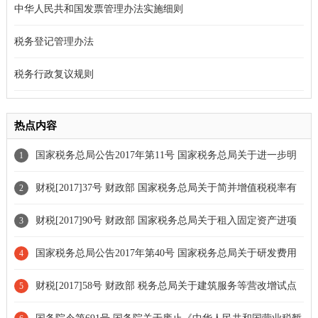
中华人民共和国发票管理办法实施细则
税务登记管理办法
税务行政复议规则
热点内容
国家税务总局公告2017年第11号 国家税务总局关于进一步明
1
确营改增有关征管问题的公告[条款废止]
财税[2017]37号 财政部 国家税务总局关于简并增值税税率有
2
关政策的通知
财税[2017]90号 财政部 国家税务总局关于租入固定资产进项
3
税额抵扣等增值税政策的通知[政策延期]
国家税务总局公告2017年第40号 国家税务总局关于研发费用
4
税前加计扣除归集范围有关问题的公告
财税[2017]58号 财政部 税务总局关于建筑服务等营改增试点
5
政策的通知[部分停止执行]