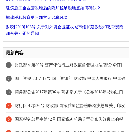
建筑施工企业营改增后的附加税纳税地点如何确认？
城建税和教育费附加常见涉税风险
财税[2010]103号 关于对外资企业征收城市维护建设税和教育费附
加有关问题的通知
最新内容
财政部令第86号 资产评估行业财政监督管理办法[部分修订]
1
国土资规[2017]17号 国土资源部 财政部 中国人民银行 中国银
2
行业监督管理委员会关于印发《土地储备管理办法》的通知
商务部公告2017年第96号 商务部关于《公布2018年货物进口
3
许可证发证目录》的公告
财行[2017]526号 财政部 国家质量监督检验检疫总局关于印发
4
《国家棉花公证检验经费管理办法》的通知[全文废止]
国家税务总局令第42号 国家税务总局关于公布失效废止的税
5