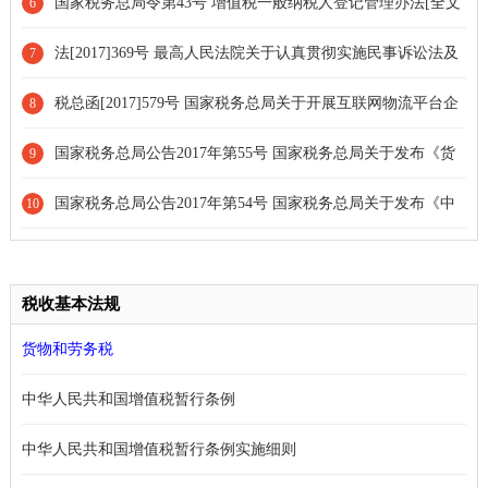
务部门规章和税收规范性文件目录的决定
国家税务总局令第43号 增值税一般纳税人登记管理办法[全文
6
废止]
法[2017]369号 最高人民法院关于认真贯彻实施民事诉讼法及
7
相关司法解释有关规定的通知
税总函[2017]579号 国家税务总局关于开展互联网物流平台企
8
业代开增值税专用发票试点工作的通知[全文废止]
国家税务总局公告2017年第55号 国家税务总局关于发布《货
9
物运输业小规模纳税人申请代开增值税专用发票管理办法》的公告
国家税务总局公告2017年第54号 国家税务总局关于发布《中
10
[条款废止]
华人民共和国企业所得税年度纳税申报表（A类，2017年版）》的
公告[部分废止]
税收基本法规
货物和劳务税
中华人民共和国增值税暂行条例
中华人民共和国增值税暂行条例实施细则