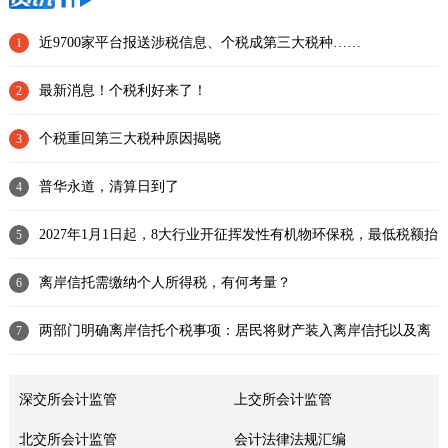
近9700家平台报送涉税信息、个税成第三大税种……
1
最新消息！个税利好来了！
2
个税重回第三大税种原因揭晓
3
普华永道，清算日到了
4
2027年1月1日起，8大行业开征挥发性有机物环保税，最低税额抬
5
高
离岸信托需缴纳个人所得税，有何考量？
6
两部门明确离岸信托个税事项：居民将财产装入离岸信托以及离
7
岸信托存续期间产生的收益，需
深交所会计监管
上交所会计监管
北交所会计监管
会计法律法规汇编