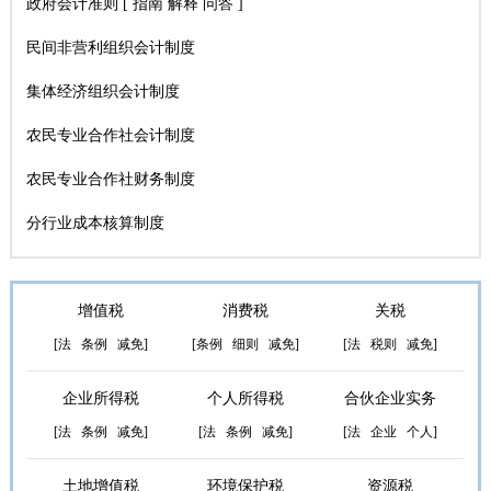
政府会计准则
[
指南
解释
问答
]
民间非营利组织会计制度
集体经济组织会计制度
农民专业合作社会计制度
农民专业合作社财务制度
分行业成本核算制度
增值税
消费税
关税
[
法
条例
减免
]
[
条例
细则
减免
]
[
法
税则
减免
]
企业所得税
个人所得税
合伙企业实务
[
法
条例
减免
]
[
法
条例
减免
]
[
法
企业
个人
]
土地增值税
环境保护税
资源税