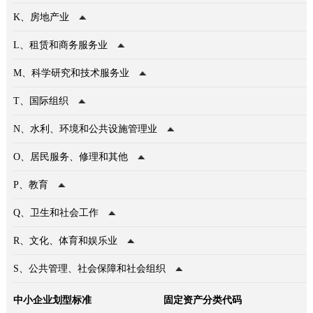
K、
房地产业
L、
租赁
和
商务服务业
M、
科学研究
和
技术服务业
T、
国际组织
N、
水利
、
环境
和
公共设施管理业
O、
居民服务
、
修理
和
其他
P、
教育
Q、
卫生
和
社会工作
R、
文化
、
体育
和
娱乐业
S、
公共管理
、
社会保障
和
社会组织
中小企业划型标准
固定资产分类代码