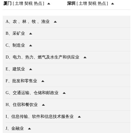
厦门
[
土增
契税
热点
]
深圳
[
土增
契税
热点
]
A、
农
、
林
、
牧
、
渔业
B、
采矿业
C、
制造业
D、
电力
、
热力
、
燃气
及
水生产和供应业
E、
建筑业
F、
批发
和
零售业
G、
交通运输
、
仓储
和
邮政业
H、
住宿
和
餐饮业
I、
信息传输
、
软件
和
信息技术服务业
J、
金融业